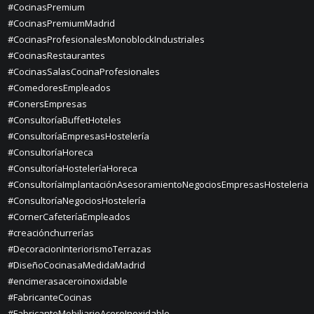
#CocinasPremium
#CocinasPremiumMadrid
#CocinasProfesionalesMonoblockIndustriales
#CocinasRestaurantes
#CocinasSalasCocinaProfesionales
#ComedoresEmpleados
#ConersEmpresas
#ConsultoríaBuffetHoteles
#ConsultoríaEmpresasHostelería
#ConsultoríaHoreca
#ConsultoríaHosteleríaHoreca
#ConsultoríaImplantaciónAsesoramientoNegociosEmpresasHosteleria
#ConsultoríaNegociosHostelería
#CornerCafeteríaEmpleados
#creaciónchurrerías
#DecoracionInteriorismoTerrazas
#DiseñoCocinasaMedidaMadrid
#encimerasaceroinoxidable
#FabricanteCocinas
#FabricanteMobiliarioAceroInoxidable