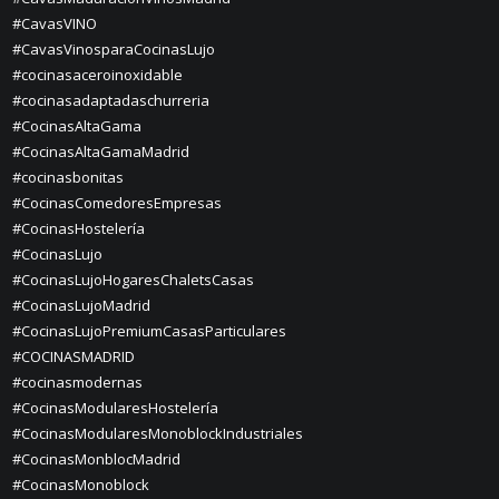
#CavasVINO
#CavasVinosparaCocinasLujo
#cocinasaceroinoxidable
#cocinasadaptadaschurreria
#CocinasAltaGama
#CocinasAltaGamaMadrid
#cocinasbonitas
#CocinasComedoresEmpresas
#CocinasHostelería
#CocinasLujo
#CocinasLujoHogaresChaletsCasas
#CocinasLujoMadrid
#CocinasLujoPremiumCasasParticulares
#COCINASMADRID
#cocinasmodernas
#CocinasModularesHostelería
#CocinasModularesMonoblockIndustriales
#CocinasMonblocMadrid
#CocinasMonoblock