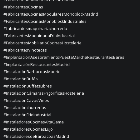
#FabricantesCocinas
#FabricantesCocinasModularesMonoblockMadrid
#FabricantesCocinasMonoblockIndustriales
#fabricantesmaquinariachurrería
#FabricantesMaquinariaFríoIndustrial
#FabricantesMobiliarioCocinasHostelería
#FabricantesVinotecas
#ImplantaciónAsesoramientoPuestaMarchaRestaurantesBares
#ImplantaciónRestaurantesMadrid
#InstalaciónBarbacoasMadrid
#InstalaciónBufés
#InstalaciónBuffetsLibres
#InstalaciónCámarasFrigoríficasHosteleria
#InstalaciónCavasVinos
#instalaciónchurrerías
#InstalaciónFríoIndustrial
#InstaladoresCocinasAltaGama
#InstaladoresCocinasLujo
#InstaladoresdeBarbacoasMadrid