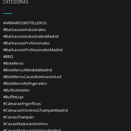
CATEGORÍAS
#ARMARIOSBOTELLEROS
#BarbacoasIndustriales
#BarbacoasIndustrialesMadrid
#BarbacoasProfesionales
#BarbacoasProfesionalesMadrid
#BBQ
#Botelleros
#BotellerosAMedidaMadrid
#BotellerosCavasIluminaciónLed
#BotellerosRefrigerados
#BufésHoteles
#BuffetLujo
#CámarasFrigoríficas
#CámarasFríoVinosChampánMadrid
#CavasChampán
#CavasMaduraciónVinos
#CavasMaduraciónVinosMadrid