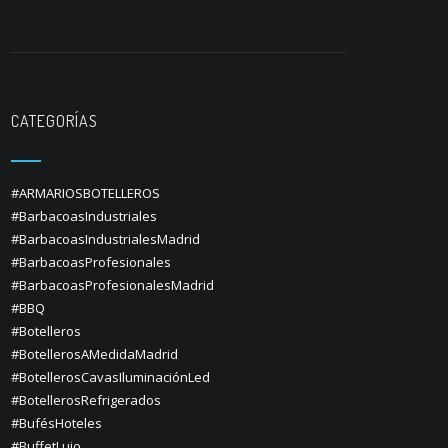
CATEGORÍAS
#ARMARIOSBOTELLEROS
#BarbacoasIndustriales
#BarbacoasIndustrialesMadrid
#BarbacoasProfesionales
#BarbacoasProfesionalesMadrid
#BBQ
#Botelleros
#BotellerosAMedidaMadrid
#BotellerosCavasIluminaciónLed
#BotellerosRefrigerados
#BufésHoteles
#BuffetLujo