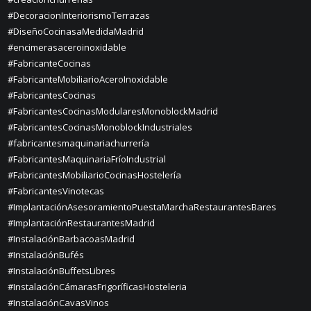
#DecoracionInteriorismoTerrazas
#DiseñoCocinasaMedidaMadrid
#encimerasaceroinoxidable
#FabricanteCocinas
#FabricanteMobiliarioAceroInoxidable
#FabricantesCocinas
#FabricantesCocinasModularesMonoblockMadrid
#FabricantesCocinasMonoblockIndustriales
#fabricantesmaquinariachurrería
#FabricantesMaquinariaFríoIndustrial
#FabricantesMobiliarioCocinasHostelería
#FabricantesVinotecas
#ImplantaciónAsesoramientoPuestaMarchaRestaurantesBares
#ImplantaciónRestaurantesMadrid
#InstalaciónBarbacoasMadrid
#InstalaciónBufés
#InstalaciónBuffetsLibres
#InstalaciónCámarasFrigoríficasHosteleria
#InstalaciónCavasVinos