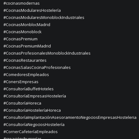
#cocinasmodernas
#CocinasModularesHostelería
#CocinasModularesMonoblockIndustriales
#CocinasMonblocMadrid
#CocinasMonoblock
#CocinasPremium
#CocinasPremiumMadrid
#CocinasProfesionalesMonoblockIndustriales
#CocinasRestaurantes
#CocinasSalasCocinaProfesionales
#ComedoresEmpleados
#ConersEmpresas
#ConsultoríaBuffetHoteles
#ConsultoríaEmpresasHostelería
#ConsultoríaHoreca
#ConsultoríaHosteleríaHoreca
#ConsultoríaImplantaciónAsesoramientoNegociosEmpresasHosteleria
#ConsultoríaNegociosHostelería
#CornerCafeteríaEmpleados
#creaciónchurrerías