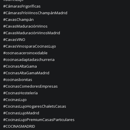
#CámarasFrigoríficas
#CámarasFríoVinosChampánMadrid
#CavasChampán
#CavasMaduraciónVinos
#CavasMaduraciónVinosMadrid
#CavasVINO
#CavasVinosparaCocinasLujo
#cocinasaceroinoxidable
#cocinasadaptadaschurreria
#CocinasAltaGama
#CocinasAltaGamaMadrid
#cocinasbonitas
#CocinasComedoresEmpresas
#CocinasHostelería
#CocinasLujo
#CocinasLujoHogaresChaletsCasas
#CocinasLujoMadrid
#CocinasLujoPremiumCasasParticulares
#COCINASMADRID