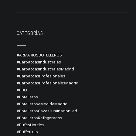
CATEGORÍAS
#ARMARIOSBOTELLEROS
#BarbacoasIndustriales
#BarbacoasIndustrialesMadrid
#BarbacoasProfesionales
#BarbacoasProfesionalesMadrid
#BBQ
#Botelleros
#BotellerosAMedidaMadrid
#BotellerosCavasIluminaciónLed
#BotellerosRefrigerados
#BufésHoteles
#BuffetLujo