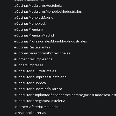
#CocinasModularesHostelería
#CocinasModularesMonoblockIndustriales
#CocinasMonblocMadrid
#CocinasMonoblock
#CocinasPremium
#CocinasPremiumMadrid
#CocinasProfesionalesMonoblockIndustriales
#CocinasRestaurantes
#CocinasSalasCocinaProfesionales
#ComedoresEmpleados
#ConersEmpresas
#ConsultoríaBuffetHoteles
#ConsultoríaEmpresasHostelería
#ConsultoríaHoreca
#ConsultoríaHosteleríaHoreca
#ConsultoríaImplantaciónAsesoramientoNegociosEmpresasHost
#ConsultoríaNegociosHostelería
#CornerCafeteríaEmpleados
#creaciónchurrerías