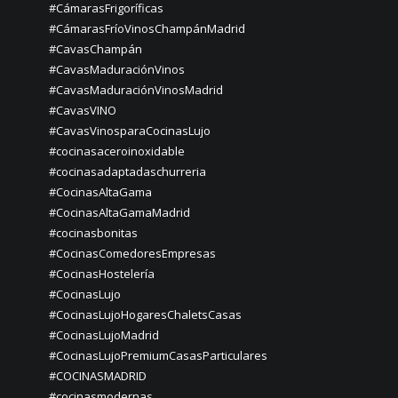
#CámarasFrigoríficas
#CámarasFríoVinosChampánMadrid
#CavasChampán
#CavasMaduraciónVinos
#CavasMaduraciónVinosMadrid
#CavasVINO
#CavasVinosparaCocinasLujo
#cocinasaceroinoxidable
#cocinasadaptadaschurreria
#CocinasAltaGama
#CocinasAltaGamaMadrid
#cocinasbonitas
#CocinasComedoresEmpresas
#CocinasHostelería
#CocinasLujo
#CocinasLujoHogaresChaletsCasas
#CocinasLujoMadrid
#CocinasLujoPremiumCasasParticulares
#COCINASMADRID
#cocinasmodernas