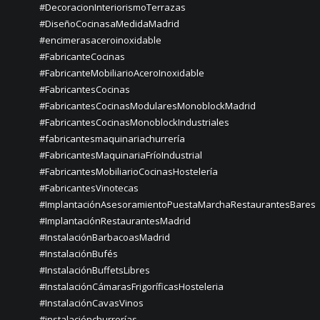
#DecoracionInteriorismoTerrazas
#DiseñoCocinasaMedidaMadrid
#encimerasaceroinoxidable
#FabricanteCocinas
#FabricanteMobiliarioAceroInoxidable
#FabricantesCocinas
#FabricantesCocinasModularesMonoblockMadrid
#FabricantesCocinasMonoblockIndustriales
#fabricantesmaquinariachurrería
#FabricantesMaquinariaFríoIndustrial
#FabricantesMobiliarioCocinasHostelería
#FabricantesVinotecas
#ImplantaciónAsesoramientoPuestaMarchaRestaurantesBares
#ImplantaciónRestaurantesMadrid
#InstalaciónBarbacoasMadrid
#InstalaciónBufés
#InstalaciónBuffetsLibres
#InstalaciónCámarasFrigoríficasHosteleria
#InstalaciónCavasVinos
#instalaciónchurrerías