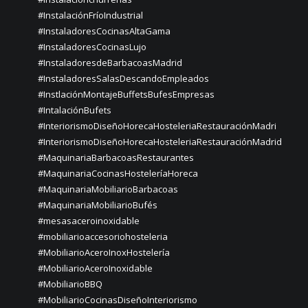
#InstalaciónFríoIndustrial
#InstaladoresCocinasAltaGama
#InstaladoresCocinasLujo
#InstaladoresdeBarbacoasMadrid
#InstaladoresSalasDescandoEmpleados
#InstlaciónMontajeBuffetsBufesEmpresas
#IntalaciónBufets
#InteriorismoDiseñoHorecaHosteleriaRestauraciónMadri
#InteriorismoDiseñoHorecaHosteleriaRestauraciónMadrid
#MaquinariaBarbacoasRestaurantes
#MaquinariaCocinasHosteleríaHoreca
#MaquinariaMobiliarioBarbacoas
#MaquinariaMobiliarioBufés
#mesasaceroinoxidable
#mobiliarioaccesoriohosteleria
#MobiliarioAceroInoxHostelería
#MobiliarioAceroInoxidable
#MobiliarioBBQ
#MobiliarioCocinasDiseñoInteriorismo