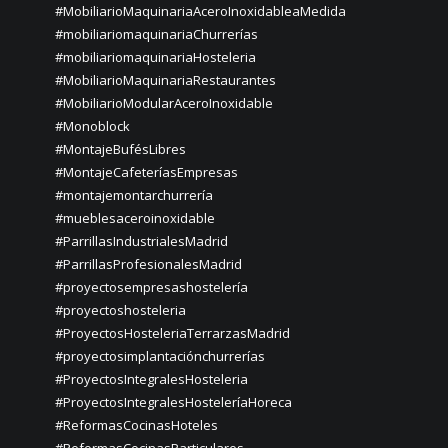
#MobiliarioMaquinariaAceroInoxidableaMedida
#mobiliariomaquinariaChurrerías
#mobiliariomaquinariaHosteleria
#MobiliarioMaquinariaRestaurantes
#MobiliarioModularAceroInoxidable
#Monoblock
#MontajeBufésLibres
#MontajeCafeteríasEmpresas
#montajemontarchurrería
#mueblesaceroinoxidable
#ParrillasIndustrialesMadrid
#ParrillasProfesionalesMadrid
#proyectosempresashostelería
#proyectoshosteleria
#ProyectosHosteleriaTerrarzasMadrid
#proyectosimplantaciónchurrerías
#ProyectosIntegralesHosteleria
#ProyectosIntegralesHosteleríaHoreca
#ReformasCocinasHoteles