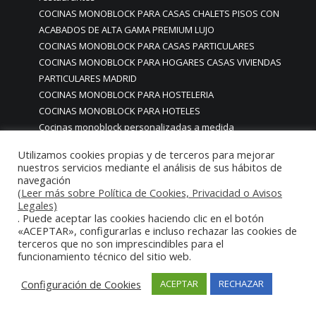
COCINAS MONOBLOCK PARA CASAS CHALETS PISOS CON
ACABADOS DE ALTA GAMA PREMIUM LUJO
COCINAS MONOBLOCK PARA CASAS PARTICULARES
COCINAS MONOBLOCK PARA HOGARES CASAS VIVIENDAS
PARTICULARES MADRID
COCINAS MONOBLOCK PARA HOSTELERIA
COCINAS MONOBLOCK PARA HOTELES
Cocinas monoblock personalizadas a medida
COCINAS MONOBLOCK PROFESIONALES A MEDIDA
Utilizamos cookies propias y de terceros para mejorar
PERSONALIZADAS MADRID
nuestros servicios mediante el análisis de sus hábitos de
COCINAS MONOBLOCK Y BARRAS A MEDIDA RESTAURANTES
navegación
MADRIDD
(Leer más sobre Política de Cookies, Privacidad o Avisos
Legales)
Cocinas para chef amateur
. Puede aceptar las cookies haciendo clic en el botón
COCINAS PARA COMEDORES EMPRESAS
«ACEPTAR», configurarlas e incluso rechazar las cookies de
cocinas para comedores escolares
terceros que no son imprescindibles para el
funcionamiento técnico del sitio web.
COCINAS PARA FOODTRUCKS FOOD TRUCK
COCINAS PARA HOSTELERÍA O PARA HOGARES
Configuración de Cookies
ACEPTAR
RECHAZAR
PARTICULARES
COCINAS PARA HOTELES BUFFETS