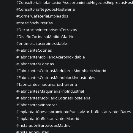
#ConsultoríaImplantaciónAsesoramientoNegociosEmpresasHost
#ConsultoríaNegociosHostelería
#CornerCafeteríaEmpleados
#creaciónchurrerías
#DecoracionInteriorismoTerrazas
#DiseñoCocinasaMedidaMadrid
#encimerasaceroinoxidable
#FabricanteCocinas
#FabricanteMobiliarioAceroInoxidable
#FabricantesCocinas
#FabricantesCocinasModularesMonoblockMadrid
#FabricantesCocinasMonoblockIndustriales
#fabricantesmaquinariachurrería
#FabricantesMaquinariaFríoIndustrial
#FabricantesMobiliarioCocinasHostelería
#FabricantesVinotecas
#ImplantaciónAsesoramientoPuestaMarchaRestaurantesBares
#ImplantaciónRestaurantesMadrid
#InstalaciónBarbacoasMadrid
#InstalaciónBufés