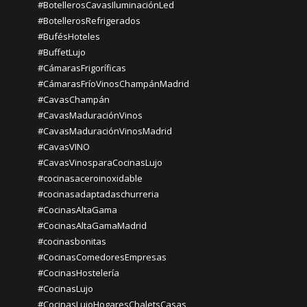
#BotellerosCavasIluminaciónLed
#BotellerosRefrigerados
#BufésHoteles
#BuffetLujo
#CámarasFrigoríficas
#CámarasFríoVinosChampánMadrid
#CavasChampán
#CavasMaduraciónVinos
#CavasMaduraciónVinosMadrid
#CavasVINO
#CavasVinosparaCocinasLujo
#cocinasaceroinoxidable
#cocinasadaptadaschurreria
#CocinasAltaGama
#CocinasAltaGamaMadrid
#cocinasbonitas
#CocinasComedoresEmpresas
#CocinasHostelería
#CocinasLujo
#CocinasLujoHogaresChaletsCasas