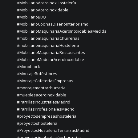
#MobiliarioAceroInoxHostelería
#MobiliarioAceroInoxidable
#MobiliarioBBQ
#MobiliarioCocinasDiseñoInteriorismo
#MobiliarioMaquinariaAceroInoxidableaMedida
#mobiliariomaquinariaChurrerías
#mobiliariomaquinariaHosteleria
#MobiliarioMaquinariaRestaurantes
#MobiliarioModularAceroInoxidable
#Monoblock
#MontajeBufésLibres
#MontajeCafeteríasEmpresas
#montajemontarchurrería
#mueblesaceroinoxidable
#ParrillasIndustrialesMadrid
#ParrillasProfesionalesMadrid
#proyectosempresashostelería
#proyectoshosteleria
#ProyectosHosteleriaTerrarzasMadrid
#proyectosimplantaciónchurrerías