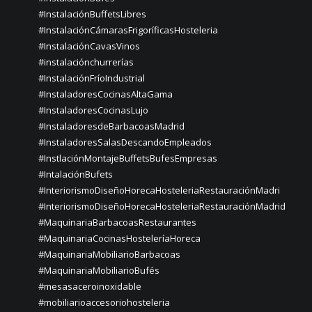
#InstalaciónBuffetsLibres
#InstalaciónCámarasFrigoríficasHosteleria
#InstalaciónCavasVinos
#instalaciónchurrerías
#InstalaciónFríoIndustrial
#InstaladoresCocinasAltaGama
#InstaladoresCocinasLujo
#InstaladoresdeBarbacoasMadrid
#InstaladoresSalasDescandoEmpleados
#InstlaciónMontajeBuffetsBufesEmpresas
#IntalaciónBufets
#InteriorismoDiseñoHorecaHosteleriaRestauraciónMadri
#InteriorismoDiseñoHorecaHosteleriaRestauraciónMadrid
#MaquinariaBarbacoasRestaurantes
#MaquinariaCocinasHosteleríaHoreca
#MaquinariaMobiliarioBarbacoas
#MaquinariaMobiliarioBufés
#mesasaceroinoxidable
#mobiliarioaccesoriohosteleria