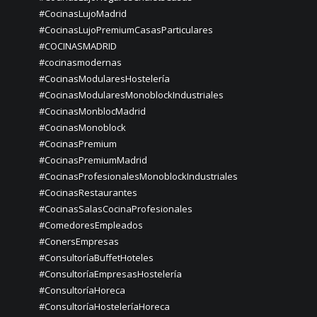
#CocinasLujoMadrid
#CocinasLujoPremiumCasasParticulares
#COCINASMADRID
#cocinasmodernas
#CocinasModularesHostelería
#CocinasModularesMonoblockIndustriales
#CocinasMonblocMadrid
#CocinasMonoblock
#CocinasPremium
#CocinasPremiumMadrid
#CocinasProfesionalesMonoblockIndustriales
#CocinasRestaurantes
#CocinasSalasCocinaProfesionales
#ComedoresEmpleados
#ConersEmpresas
#ConsultoríaBuffetHoteles
#ConsultoríaEmpresasHostelería
#ConsultoríaHoreca
#ConsultoríaHosteleríaHoreca