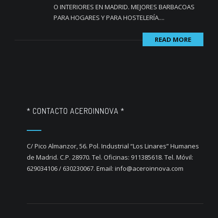
O INTERIORES EN MADRID. MEJORES BARBACOAS
PARA HOGARES Y PARA HOSTELERÍA....
READ MORE
* CONTACTO ACEROINNOVA *
C/ Pico Almanzor, 56. Pol. Industrial “Los Linares” Humanes
de Madrid. C.P. 28970. Tel. Oficinas: 911385618. Tel. Móvil:
629034106 / 630230067. Email: info@aceroinnova.com