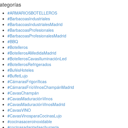
ategorías
#ARMARIOSBOTELLEROS
#BarbacoasIndustriales
#BarbacoasIndustrialesMadrid
#BarbacoasProfesionales
#BarbacoasProfesionalesMadrid
#BBQ
#Botelleros
#BotellerosAMedidaMadrid
#BotellerosCavasIluminaciónLed
#BotellerosRefrigerados
#BufésHoteles
#BuffetLujo
#CámarasFrigoríficas
#CámarasFríoVinosChampánMadrid
#CavasChampán
#CavasMaduraciónVinos
#CavasMaduraciónVinosMadrid
#CavasVINO
#CavasVinosparaCocinasLujo
#cocinasaceroinoxidable
#cocinasadaptadaschurreria