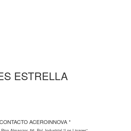
TES ESTRELLA
 CONTACTO ACEROINNOVA *
 Pico Almanzor, 56. Pol. Industrial “Los Linares”