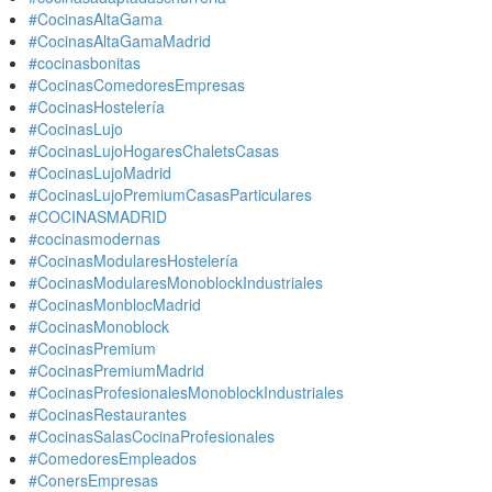
#CocinasAltaGama
#CocinasAltaGamaMadrid
#cocinasbonitas
#CocinasComedoresEmpresas
#CocinasHostelería
#CocinasLujo
#CocinasLujoHogaresChaletsCasas
#CocinasLujoMadrid
#CocinasLujoPremiumCasasParticulares
#COCINASMADRID
#cocinasmodernas
#CocinasModularesHostelería
#CocinasModularesMonoblockIndustriales
#CocinasMonblocMadrid
#CocinasMonoblock
#CocinasPremium
#CocinasPremiumMadrid
#CocinasProfesionalesMonoblockIndustriales
#CocinasRestaurantes
#CocinasSalasCocinaProfesionales
#ComedoresEmpleados
#ConersEmpresas