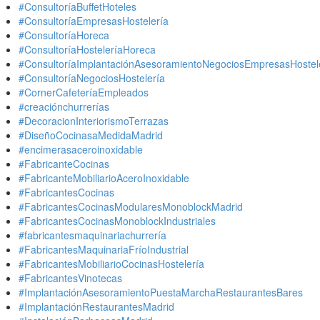
#ConsultoríaBuffetHoteles
#ConsultoríaEmpresasHostelería
#ConsultoríaHoreca
#ConsultoríaHosteleríaHoreca
#ConsultoríaImplantaciónAsesoramientoNegociosEmpresasHostel
#ConsultoríaNegociosHostelería
#CornerCafeteríaEmpleados
#creaciónchurrerías
#DecoracionInteriorismoTerrazas
#DiseñoCocinasaMedidaMadrid
#encimerasaceroinoxidable
#FabricanteCocinas
#FabricanteMobiliarioAceroInoxidable
#FabricantesCocinas
#FabricantesCocinasModularesMonoblockMadrid
#FabricantesCocinasMonoblockIndustriales
#fabricantesmaquinariachurrería
#FabricantesMaquinariaFríoIndustrial
#FabricantesMobiliarioCocinasHostelería
#FabricantesVinotecas
#ImplantaciónAsesoramientoPuestaMarchaRestaurantesBares
#ImplantaciónRestaurantesMadrid