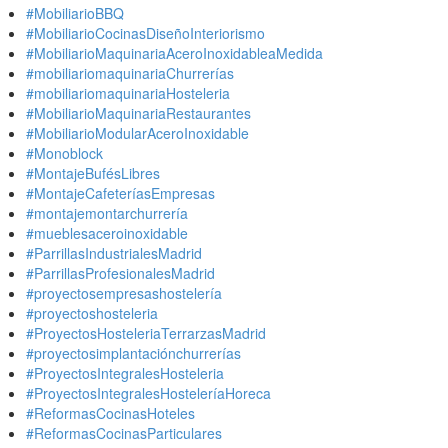
#MobiliarioBBQ
#MobiliarioCocinasDiseñoInteriorismo
#MobiliarioMaquinariaAceroInoxidableaMedida
#mobiliariomaquinariaChurrerías
#mobiliariomaquinariaHosteleria
#MobiliarioMaquinariaRestaurantes
#MobiliarioModularAceroInoxidable
#Monoblock
#MontajeBufésLibres
#MontajeCafeteríasEmpresas
#montajemontarchurrería
#mueblesaceroinoxidable
#ParrillasIndustrialesMadrid
#ParrillasProfesionalesMadrid
#proyectosempresashostelería
#proyectoshosteleria
#ProyectosHosteleriaTerrarzasMadrid
#proyectosimplantaciónchurrerías
#ProyectosIntegralesHosteleria
#ProyectosIntegralesHosteleríaHoreca
#ReformasCocinasHoteles
#ReformasCocinasParticulares