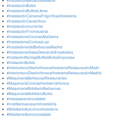
#InstalaciónBarbacoasMadrid
#InstalaciónBufés
#InstalaciónBuffetsLibres
#InstalaciónCámarasFrigoríficasHosteleria
#InstalaciónCavasVinos
#instalaciónchurrerías
#InstalaciónFríoIndustrial
#InstaladoresCocinasAltaGama
#InstaladoresCocinasLujo
#InstaladoresdeBarbacoasMadrid
#InstaladoresSalasDescandoEmpleados
#InstlaciónMontajeBuffetsBufesEmpresas
#IntalaciónBufets
#InteriorismoDiseñoHorecaHosteleriaRestauraciónMadri
#InteriorismoDiseñoHorecaHosteleriaRestauraciónMadrid
#MaquinariaBarbacoasRestaurantes
#MaquinariaCocinasHosteleríaHoreca
#MaquinariaMobiliarioBarbacoas
#MaquinariaMobiliarioBufés
#mesasaceroinoxidable
#mobiliarioaccesoriohosteleria
#MobiliarioAceroInoxHostelería
#MobiliarioAceroInoxidable