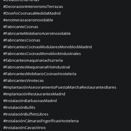
#DecoracionInteriorismoTerrazas
#DiseñoCocinasaMedidaMadrid
#encimerasaceroinoxidable
#FabricanteCocinas
#FabricanteMobiliarioAceroInoxidable
#FabricantesCocinas
#FabricantesCocinasModularesMonoblockMadrid
#FabricantesCocinasMonoblockIndustriales
#fabricantesmaquinariachurrería
#FabricantesMaquinariaFríoIndustrial
#FabricantesMobiliarioCocinasHostelería
#FabricantesVinotecas
#ImplantaciónAsesoramientoPuestaMarchaRestaurantesBares
#ImplantaciónRestaurantesMadrid
#InstalaciónBarbacoasMadrid
#InstalaciónBufés
#InstalaciónBuffetsLibres
#InstalaciónCámarasFrigoríficasHosteleria
#InstalaciónCavasVinos