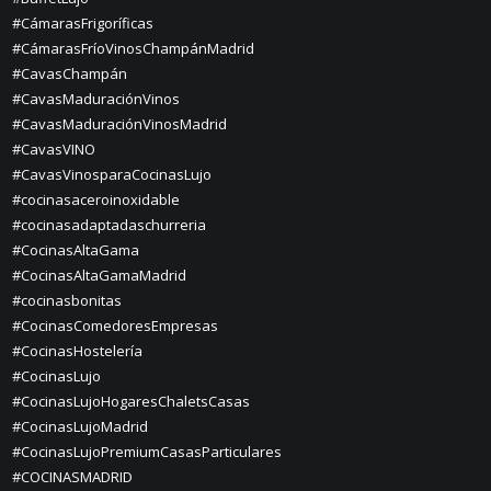
#CámarasFrigoríficas
#CámarasFríoVinosChampánMadrid
#CavasChampán
#CavasMaduraciónVinos
#CavasMaduraciónVinosMadrid
#CavasVINO
#CavasVinosparaCocinasLujo
#cocinasaceroinoxidable
#cocinasadaptadaschurreria
#CocinasAltaGama
#CocinasAltaGamaMadrid
#cocinasbonitas
#CocinasComedoresEmpresas
#CocinasHostelería
#CocinasLujo
#CocinasLujoHogaresChaletsCasas
#CocinasLujoMadrid
#CocinasLujoPremiumCasasParticulares
#COCINASMADRID