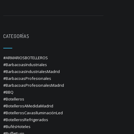
CATEGORÍAS
#ARMARIOSBOTELLEROS
#BarbacoasIndustriales
#BarbacoasIndustrialesMadrid
#BarbacoasProfesionales
#BarbacoasProfesionalesMadrid
#BBQ
#Botelleros
#BotellerosAMedidaMadrid
#BotellerosCavasIluminaciónLed
#BotellerosRefrigerados
#BufésHoteles
#BuffetLujo