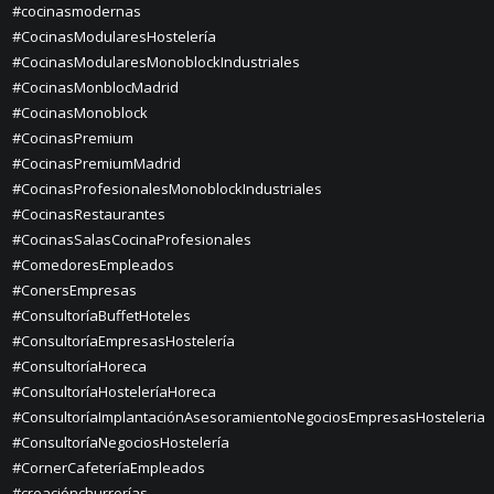
#cocinasmodernas
#CocinasModularesHostelería
#CocinasModularesMonoblockIndustriales
#CocinasMonblocMadrid
#CocinasMonoblock
#CocinasPremium
#CocinasPremiumMadrid
#CocinasProfesionalesMonoblockIndustriales
#CocinasRestaurantes
#CocinasSalasCocinaProfesionales
#ComedoresEmpleados
#ConersEmpresas
#ConsultoríaBuffetHoteles
#ConsultoríaEmpresasHostelería
#ConsultoríaHoreca
#ConsultoríaHosteleríaHoreca
#ConsultoríaImplantaciónAsesoramientoNegociosEmpresasHosteleria
#ConsultoríaNegociosHostelería
#CornerCafeteríaEmpleados
#creaciónchurrerías