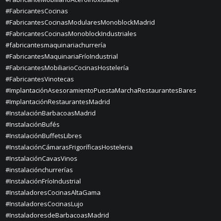
#FabricantesCocinas
#FabricantesCocinasModularesMonoblockMadrid
#FabricantesCocinasMonoblockIndustriales
#fabricantesmaquinariachurrería
#FabricantesMaquinariaFríoIndustrial
#FabricantesMobiliarioCocinasHostelería
#FabricantesVinotecas
#ImplantaciónAsesoramientoPuestaMarchaRestaurantesBares
#ImplantaciónRestaurantesMadrid
#InstalaciónBarbacoasMadrid
#InstalaciónBufés
#InstalaciónBuffetsLibres
#InstalaciónCámarasFrigoríficasHosteleria
#InstalaciónCavasVinos
#instalaciónchurrerías
#InstalaciónFríoIndustrial
#InstaladoresCocinasAltaGama
#InstaladoresCocinasLujo
#InstaladoresdeBarbacoasMadrid