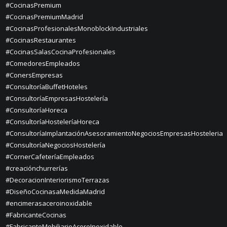
#CocinasPremium
#CocinasPremiumMadrid
#CocinasProfesionalesMonoblockIndustriales
#CocinasRestaurantes
#CocinasSalasCocinaProfesionales
#ComedoresEmpleados
#ConersEmpresas
#ConsultoríaBuffetHoteles
#ConsultoríaEmpresasHostelería
#ConsultoríaHoreca
#ConsultoríaHosteleríaHoreca
#ConsultoríaImplantaciónAsesoramientoNegociosEmpresasHosteleria
#ConsultoríaNegociosHostelería
#CornerCafeteríaEmpleados
#creaciónchurrerías
#DecoracionInteriorismoTerrazas
#DiseñoCocinasaMedidaMadrid
#encimerasaceroinoxidable
#FabricanteCocinas
#FabricanteMobiliarioAceroInoxidable