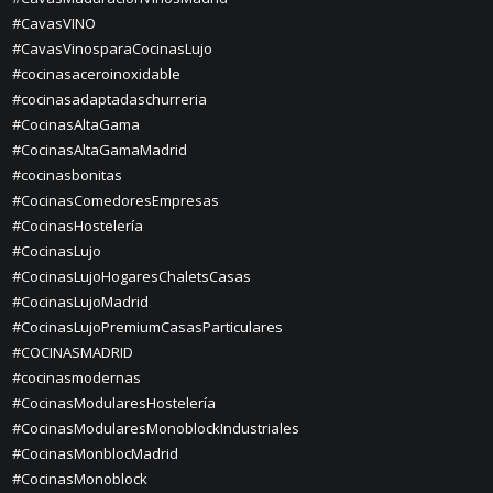
#CavasVINO
#CavasVinosparaCocinasLujo
#cocinasaceroinoxidable
#cocinasadaptadaschurreria
#CocinasAltaGama
#CocinasAltaGamaMadrid
#cocinasbonitas
#CocinasComedoresEmpresas
#CocinasHostelería
#CocinasLujo
#CocinasLujoHogaresChaletsCasas
#CocinasLujoMadrid
#CocinasLujoPremiumCasasParticulares
#COCINASMADRID
#cocinasmodernas
#CocinasModularesHostelería
#CocinasModularesMonoblockIndustriales
#CocinasMonblocMadrid
#CocinasMonoblock