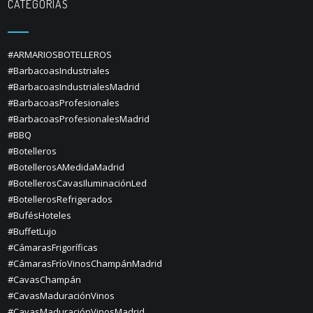
CATEGORÍAS
#ARMARIOSBOTELLEROS
#BarbacoasIndustriales
#BarbacoasIndustrialesMadrid
#BarbacoasProfesionales
#BarbacoasProfesionalesMadrid
#BBQ
#Botelleros
#BotellerosAMedidaMadrid
#BotellerosCavasIluminaciónLed
#BotellerosRefrigerados
#BufésHoteles
#BuffetLujo
#CámarasFrigoríficas
#CámarasFríoVinosChampánMadrid
#CavasChampán
#CavasMaduraciónVinos
#CavasMaduraciónVinosMadrid