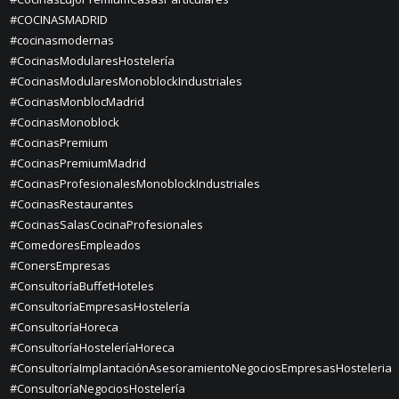
#COCINASMADRID
#cocinasmodernas
#CocinasModularesHostelería
#CocinasModularesMonoblockIndustriales
#CocinasMonblocMadrid
#CocinasMonoblock
#CocinasPremium
#CocinasPremiumMadrid
#CocinasProfesionalesMonoblockIndustriales
#CocinasRestaurantes
#CocinasSalasCocinaProfesionales
#ComedoresEmpleados
#ConersEmpresas
#ConsultoríaBuffetHoteles
#ConsultoríaEmpresasHostelería
#ConsultoríaHoreca
#ConsultoríaHosteleríaHoreca
#ConsultoríaImplantaciónAsesoramientoNegociosEmpresasHosteleria
#ConsultoríaNegociosHostelería