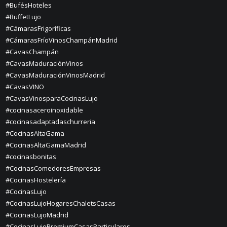
#BufésHoteles
#BuffetLujo
#CámarasFrigoríficas
#CámarasFríoVinosChampánMadrid
#CavasChampán
#CavasMaduraciónVinos
#CavasMaduraciónVinosMadrid
#CavasVINO
#CavasVinosparaCocinasLujo
#cocinasaceroinoxidable
#cocinasadaptadaschurreria
#CocinasAltaGama
#CocinasAltaGamaMadrid
#cocinasbonitas
#CocinasComedoresEmpresas
#CocinasHostelería
#CocinasLujo
#CocinasLujoHogaresChaletsCasas
#CocinasLujoMadrid
#CocinasLujoPremiumCasasParticulares