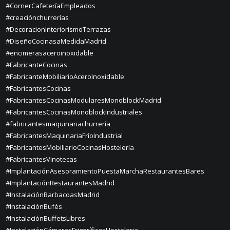
#CornerCafeteríaEmpleados
#creaciónchurrerías
#DecoracionInteriorismoTerrazas
#DiseñoCocinasaMedidaMadrid
#encimerasaceroinoxidable
#FabricanteCocinas
#FabricanteMobiliarioAceroInoxidable
#FabricantesCocinas
#FabricantesCocinasModularesMonoblockMadrid
#FabricantesCocinasMonoblockIndustriales
#fabricantesmaquinariachurrería
#FabricantesMaquinariaFríoIndustrial
#FabricantesMobiliarioCocinasHostelería
#FabricantesVinotecas
#ImplantaciónAsesoramientoPuestaMarchaRestaurantesBares
#ImplantaciónRestaurantesMadrid
#InstalaciónBarbacoasMadrid
#InstalaciónBufés
#InstalaciónBuffetsLibres