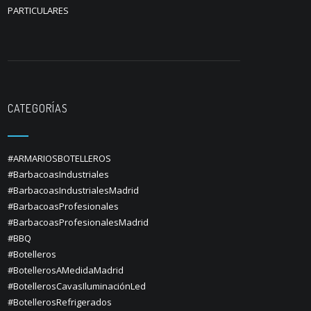
PARTICULARES
CATEGORÍAS
#ARMARIOSBOTELLEROS
#BarbacoasIndustriales
#BarbacoasIndustrialesMadrid
#BarbacoasProfesionales
#BarbacoasProfesionalesMadrid
#BBQ
#Botelleros
#BotellerosAMedidaMadrid
#BotellerosCavasIluminaciónLed
#BotellerosRefrigerados