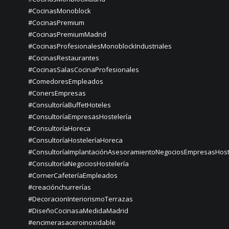
#CocinasMonoblock
#CocinasPremium
#CocinasPremiumMadrid
#CocinasProfesionalesMonoblockIndustriales
#CocinasRestaurantes
#CocinasSalasCocinaProfesionales
#ComedoresEmpleados
#ConersEmpresas
#ConsultoríaBuffetHoteles
#ConsultoríaEmpresasHostelería
#ConsultoríaHoreca
#ConsultoríaHosteleríaHoreca
#ConsultoríaImplantaciónAsesoramientoNegociosEmpresasHost
#ConsultoríaNegociosHostelería
#CornerCafeteríaEmpleados
#creaciónchurrerías
#DecoracionInteriorismoTerrazas
#DiseñoCocinasaMedidaMadrid
#encimerasaceroinoxidable