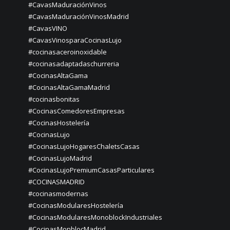
#CavasMaduraciónVinos
#CavasMaduraciónVinosMadrid
#CavasVINO
#CavasVinosparaCocinasLujo
#cocinasaceroinoxidable
#cocinasadaptadaschurreria
#CocinasAltaGama
#CocinasAltaGamaMadrid
#cocinasbonitas
#CocinasComedoresEmpresas
#CocinasHostelería
#CocinasLujo
#CocinasLujoHogaresChaletsCasas
#CocinasLujoMadrid
#CocinasLujoPremiumCasasParticulares
#COCINASMADRID
#cocinasmodernas
#CocinasModularesHostelería
#CocinasModularesMonoblockIndustriales
#CocinasMonblocMadrid