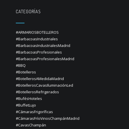
CATEGORÍAS
#ARMARIOSBOTELLEROS
#BarbacoasIndustriales
#BarbacoasIndustrialesMadrid
#BarbacoasProfesionales
#BarbacoasProfesionalesMadrid
#BBQ
#Botelleros
#BotellerosAMedidaMadrid
#BotellerosCavasIluminaciónLed
#BotellerosRefrigerados
#BufésHoteles
#BuffetLujo
#CámarasFrigoríficas
#CámarasFríoVinosChampánMadrid
#CavasChampán