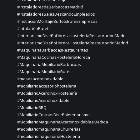
#InstaladoresdeBarbacoasMadrid
#InstaladoresSalasDescandoEmpleados
#InstlaciónMontajeBuffetsBufesEmpresas
#IntalaciónBufets
#InteriorismoDiseñoHorecaHosteleriaRestauraciónMadri
#InteriorismoDiseñoHorecaHosteleriaRestauraciónMadrid
#MaquinariaBarbacoasRestaurantes
#MaquinariaCocinasHosteleríaHoreca
#MaquinariaMobiliarioBarbacoas
#MaquinariaMobiliarioBufés
#mesasaceroinoxidable
#mobiliarioaccesoriohosteleria
#MobiliarioAceroInoxHostelería
#MobiliarioAceroInoxidable
#MobiliarioBBQ
#MobiliarioCocinasDiseñoInteriorismo
#MobiliarioMaquinariaAceroInoxidableaMedida
#mobiliariomaquinariaChurrerías
#mobiliariomaquinariaHosteleria