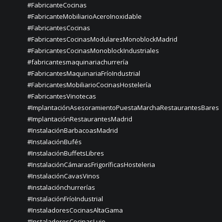
#FabricanteCocinas
#FabricanteMobiliarioAceroInoxidable
#FabricantesCocinas
#FabricantesCocinasModularesMonoblockMadrid
#FabricantesCocinasMonoblockIndustriales
#fabricantesmaquinariachurrería
#FabricantesMaquinariaFríoIndustrial
#FabricantesMobiliarioCocinasHostelería
#FabricantesVinotecas
#ImplantaciónAsesoramientoPuestaMarchaRestaurantesBares
#ImplantaciónRestaurantesMadrid
#InstalaciónBarbacoasMadrid
#InstalaciónBufés
#InstalaciónBuffetsLibres
#InstalaciónCámarasFrigoríficasHosteleria
#InstalaciónCavasVinos
#instalaciónchurrerías
#InstalaciónFríoIndustrial
#InstaladoresCocinasAltaGama
#InstaladoresCocinasLujo