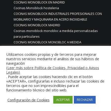
COCINAS MONOBLOCK EN MADRID
Cocinas Monoblock hosteleria
COCINAS MONOBLOCK INDUSTRIALES PROFESIONALES CON
MOBILIARIO Y MAQUINARIA EN ACERO INOXIDABLE
COCINAS MONOBLOCK MADRID
Cocinas monoblock monobloc a medida personalizadas
para particulares
COCINAS MONOBLOCK MONOBLOC A MEDIDA
PROFESIONALES
COCINAS MONOBLOCK MONOBLOC HOSTELERIA
Utilizamos cookies propias y de terceros para mejorar
nuestros servicios mediante el análisis de sus hábitos de
COCINAS MONOBLOCK MONOBLOC MADRID
navegación
Cocinas monoblock monoblock mondulares para hosteleria
(Leer más sobre Política de Cookies, Privacidad o Avisos
restaurantes
Legales)
. Puede aceptar las cookies haciendo clic en el botón
COCINAS MONOBLOCK PARA CASAS CHALETS PISOS CON
«ACEPTAR», configurarlas e incluso rechazar las cookies de
ACABADOS DE ALTA GAMA PREMIUM LUJO
terceros que no son imprescindibles para el
COCINAS MONOBLOCK PARA CASAS PARTICULARES
funcionamiento técnico del sitio web.
COCINAS MONOBLOCK PARA HOGARES CASAS VIVIENDAS
PARTICULARES MADRID
Configuración de Cookies
ACEPTAR
RECHAZAR
COCINAS MONOBLOCK PARA HOSTELERIA
COCINAS MONOBLOCK PARA HOTELES