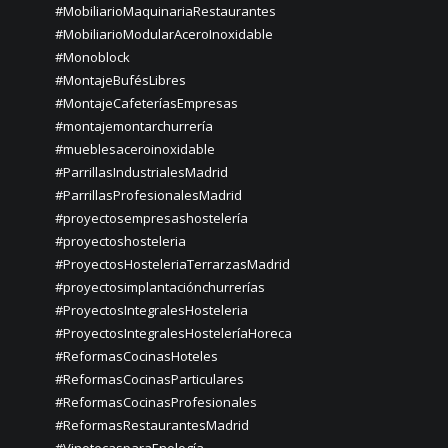
#MobiliarioMaquinariaRestaurantes
#MobiliarioModularAceroInoxidable
#Monoblock
#MontajeBufésLibres
#MontajeCafeteríasEmpresas
#montajemontarchurrería
#mueblesaceroinoxidable
#ParrillasIndustrialesMadrid
#ParrillasProfesionalesMadrid
#proyectosempresashostelería
#proyectoshosteleria
#ProyectosHosteleriaTerrarzasMadrid
#proyectosimplantaciónchurrerías
#ProyectosIntegralesHosteleria
#ProyectosIntegralesHosteleríaHoreca
#ReformasCocinasHoteles
#ReformasCocinasParticulares
#ReformasCocinasProfesionales
#ReformasRestaurantesMadrid