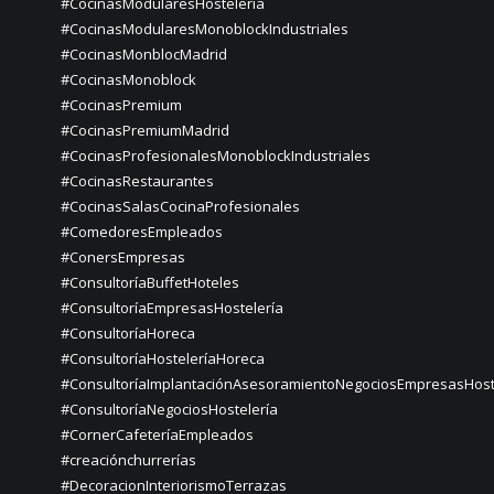
#CocinasModularesHostelería
#CocinasModularesMonoblockIndustriales
#CocinasMonblocMadrid
#CocinasMonoblock
#CocinasPremium
#CocinasPremiumMadrid
#CocinasProfesionalesMonoblockIndustriales
#CocinasRestaurantes
#CocinasSalasCocinaProfesionales
#ComedoresEmpleados
#ConersEmpresas
#ConsultoríaBuffetHoteles
#ConsultoríaEmpresasHostelería
#ConsultoríaHoreca
#ConsultoríaHosteleríaHoreca
#ConsultoríaImplantaciónAsesoramientoNegociosEmpresasHost
#ConsultoríaNegociosHostelería
#CornerCafeteríaEmpleados
#creaciónchurrerías
#DecoracionInteriorismoTerrazas