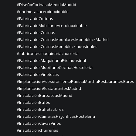
#DiseñoCocinasaMedidaMadrid
#encimerasaceroinoxidable
#FabricanteCocinas
#FabricanteMobiliarioAceroInoxidable
#FabricantesCocinas
#FabricantesCocinasModularesMonoblockMadrid
#FabricantesCocinasMonoblockIndustriales
#fabricantesmaquinariachurrería
#FabricantesMaquinariaFríoIndustrial
#FabricantesMobiliarioCocinasHostelería
#FabricantesVinotecas
#ImplantaciónAsesoramientoPuestaMarchaRestaurantesBares
#ImplantaciónRestaurantesMadrid
#InstalaciónBarbacoasMadrid
#InstalaciónBufés
#InstalaciónBuffetsLibres
#InstalaciónCámarasFrigoríficasHosteleria
#InstalaciónCavasVinos
#instalaciónchurrerías