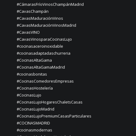
#CámarasFríoVinosChampánMadrid
#CavasChampán
#CavasMaduraciónVinos
#CavasMaduraciónVinosMadrid
#CavasVINO
#CavasVinosparaCocinasLujo
#cocinasaceroinoxidable
#cocinasadaptadaschurreria
#CocinasAltaGama
#CocinasAltaGamaMadrid
#cocinasbonitas
#CocinasComedoresEmpresas
#CocinasHostelería
#CocinasLujo
#CocinasLujoHogaresChaletsCasas
#CocinasLujoMadrid
#CocinasLujoPremiumCasasParticulares
#COCINASMADRID
#cocinasmodernas