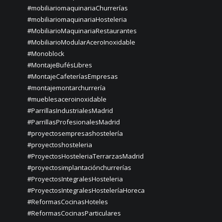
#mobiliariomaquinariaChurrerías
#mobiliariomaquinariaHosteleria
#MobiliarioMaquinariaRestaurantes
#MobiliarioModularAceroInoxidable
#Monoblock
#MontajeBufésLibres
#MontajeCafeteríasEmpresas
#montajemontarchurrería
#mueblesaceroinoxidable
#ParrillasIndustrialesMadrid
#ParrillasProfesionalesMadrid
#proyectosempresashostelería
#proyectoshosteleria
#ProyectosHosteleriaTerrarzasMadrid
#proyectosimplantaciónchurrerías
#ProyectosIntegralesHosteleria
#ProyectosIntegralesHosteleríaHoreca
#ReformasCocinasHoteles
#ReformasCocinasParticulares