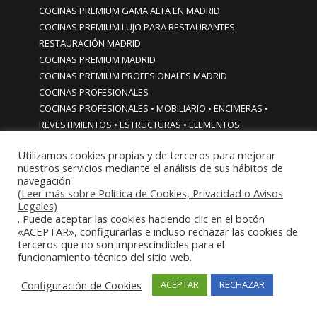
COCINAS PREMIUM GAMA ALTA EN MADRID
COCINAS PREMIUM LUJO PARA RESTAURANTES
RESTAURACIÓN MADRID
COCINAS PREMIUM MADRID
COCINAS PREMIUM PROFESIONALES MADRID
COCINAS PROFESIONALES
COCINAS PROFESIONALES • MOBILIARIO • ENCIMERAS •
REVESTIMIENTOS • ESTRUCTURAS • ELEMENTOS
DECORATIVOS ACERO INOXIDABLE
Utilizamos cookies propias y de terceros para mejorar
COCINAS PROFESIONALES A MEDIDA PERSONALIZADAS PARA
nuestros servicios mediante el análisis de sus hábitos de
PARTICULARES
navegación
COCINAS PROFESIONALES ACERO INOXIDABLE
(Leer más sobre Política de Cookies, Privacidad o Avisos
Legales)
COCINAS PROFESIONALES HORECA
. Puede aceptar las cookies haciendo clic en el botón
COCINAS PROFESIONALES HOSTELERÍA MADRID
«ACEPTAR», configurarlas e incluso rechazar las cookies de
Cocinas profesionales industriales monoblock a medida
terceros que no son imprescindibles para el
personalizadas
funcionamiento técnico del sitio web.
Cocinas profesionales industriales monoblock a medida
Configuración de Cookies
ACEPTAR
RECHAZAR
personalizadasCocinas profesionales industriales
monoblock a medida personalizadas