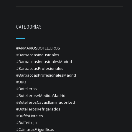
CATEGORÍAS
#ARMARIOSBOTELLEROS
#BarbacoasIndustriales
#BarbacoasIndustrialesMadrid
#BarbacoasProfesionales
#BarbacoasProfesionalesMadrid
#BBQ
#Botelleros
#BotellerosAMedidaMadrid
#BotellerosCavasIluminaciónLed
#BotellerosRefrigerados
#BufésHoteles
#BuffetLujo
#CámarasFrigoríficas