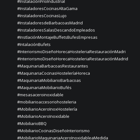
#InstalaciónFríoIndustrial
#InstaladoresCocinasAltaGama
#InstaladoresCocinasLujo
#InstaladoresdeBarbacoasMadrid
#InstaladoresSalasDescandoEmpleados
#InstlaciónMontajeBuffetsBufesEmpresas
#IntalaciónBufets
#InteriorismoDiseñoHorecaHosteleriaRestauraciónMadri
#InteriorismoDiseñoHorecaHosteleriaRestauraciónMadrid
#MaquinariaBarbacoasRestaurantes
#MaquinariaCocinasHosteleríaHoreca
#MaquinariaMobiliarioBarbacoas
#MaquinariaMobiliarioBufés
#mesasaceroinoxidable
#mobiliarioaccesoriohosteleria
#MobiliarioAceroInoxHostelería
#MobiliarioAceroInoxidable
#MobiliarioBBQ
#MobiliarioCocinasDiseñoInteriorismo
#MobiliarioMaquinariaAceroInoxidableaMedida