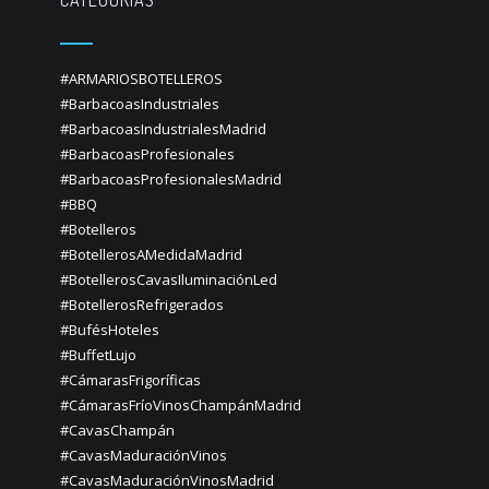
CATEGORÍAS
#ARMARIOSBOTELLEROS
#BarbacoasIndustriales
#BarbacoasIndustrialesMadrid
#BarbacoasProfesionales
#BarbacoasProfesionalesMadrid
#BBQ
#Botelleros
#BotellerosAMedidaMadrid
#BotellerosCavasIluminaciónLed
#BotellerosRefrigerados
#BufésHoteles
#BuffetLujo
#CámarasFrigoríficas
#CámarasFríoVinosChampánMadrid
#CavasChampán
#CavasMaduraciónVinos
#CavasMaduraciónVinosMadrid