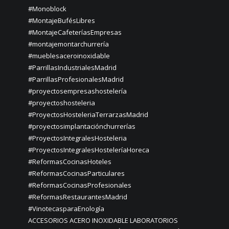
#Monoblock
#MontajeBufésLibres
#MontajeCafeteríasEmpresas
#montajemontarchurrería
#mueblesaceroinoxidable
#ParrillasIndustrialesMadrid
#ParrillasProfesionalesMadrid
#proyectosempresashostelería
#proyectoshosteleria
#ProyectosHosteleriaTerrarzasMadrid
#proyectosimplantaciónchurrerías
#ProyectosIntegralesHosteleria
#ProyectosIntegralesHosteleríaHoreca
#ReformasCocinasHoteles
#ReformasCocinasParticulares
#ReformasCocinasProfesionales
#ReformasRestaurantesMadrid
#VinotecasparaEnología
ACCESORIOS ACERO INOXIDABLE LABORATORIOS