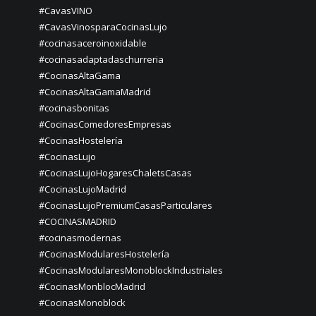
#CavasVINO
#CavasVinosparaCocinasLujo
#cocinasaceroinoxidable
#cocinasadaptadaschurreria
#CocinasAltaGama
#CocinasAltaGamaMadrid
#cocinasbonitas
#CocinasComedoresEmpresas
#CocinasHostelería
#CocinasLujo
#CocinasLujoHogaresChaletsCasas
#CocinasLujoMadrid
#CocinasLujoPremiumCasasParticulares
#COCINASMADRID
#cocinasmodernas
#CocinasModularesHostelería
#CocinasModularesMonoblockIndustriales
#CocinasMonblocMadrid
#CocinasMonoblock