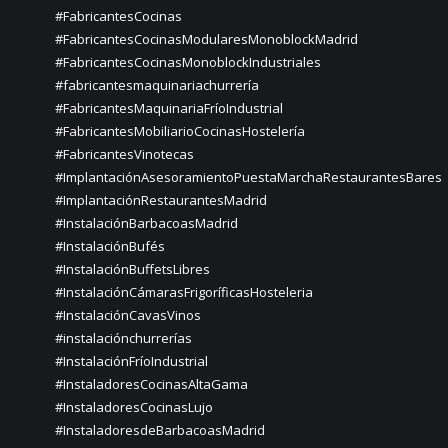
#FabricantesCocinas
#FabricantesCocinasModularesMonoblockMadrid
#FabricantesCocinasMonoblockIndustriales
#fabricantesmaquinariachurrería
#FabricantesMaquinariaFríoIndustrial
#FabricantesMobiliarioCocinasHostelería
#FabricantesVinotecas
#ImplantaciónAsesoramientoPuestaMarchaRestaurantesBares
#ImplantaciónRestaurantesMadrid
#InstalaciónBarbacoasMadrid
#InstalaciónBufés
#InstalaciónBuffetsLibres
#InstalaciónCámarasFrigoríficasHosteleria
#InstalaciónCavasVinos
#instalaciónchurrerías
#InstalaciónFríoIndustrial
#InstaladoresCocinasAltaGama
#InstaladoresCocinasLujo
#InstaladoresdeBarbacoasMadrid