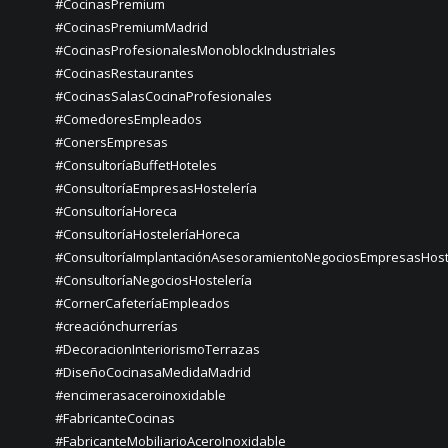
#CocinasPremium
#CocinasPremiumMadrid
#CocinasProfesionalesMonoblockIndustriales
#CocinasRestaurantes
#CocinasSalasCocinaProfesionales
#ComedoresEmpleados
#ConersEmpresas
#ConsultoríaBuffetHoteles
#ConsultoríaEmpresasHostelería
#ConsultoríaHoreca
#ConsultoríaHosteleríaHoreca
#ConsultoríaImplantaciónAsesoramientoNegociosEmpresasHost
#ConsultoríaNegociosHostelería
#CornerCafeteríaEmpleados
#creaciónchurrerías
#DecoracionInteriorismoTerrazas
#DiseñoCocinasaMedidaMadrid
#encimerasaceroinoxidable
#FabricanteCocinas
#FabricanteMobiliarioAceroInoxidable