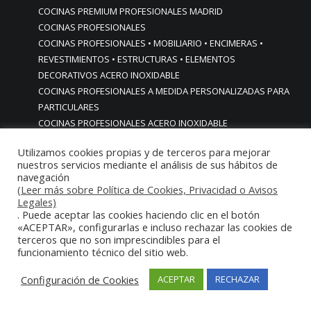
COCINAS PREMIUM PROFESIONALES MADRID
COCINAS PROFESIONALES
COCINAS PROFESIONALES • MOBILIARIO • ENCIMERAS •
REVESTIMIENTOS • ESTRUCTURAS • ELEMENTOS
DECORATIVOS ACERO INOXIDABLE
COCINAS PROFESIONALES A MEDIDA PERSONALIZADAS PARA
PARTICULARES
COCINAS PROFESIONALES ACERO INOXIDABLE
COCINAS PROFESIONALES HORECA
Utilizamos cookies propias y de terceros para mejorar
COCINAS PROFESIONALES HOSTELERÍA MADRID
nuestros servicios mediante el análisis de sus hábitos de
Cocinas profesionales industriales monoblock a medida
navegación
personalizadas
(Leer más sobre Política de Cookies, Privacidad o Avisos
Legales)
Cocinas profesionales industriales monoblock a medida
. Puede aceptar las cookies haciendo clic en el botón
personalizadasCocinas profesionales industriales
«ACEPTAR», configurarlas e incluso rechazar las cookies de
monoblock a medida personalizadas
terceros que no son imprescindibles para el
cocinas profesionales industriales para casas chalets
funcionamiento técnico del sitio web.
particulares urbanizaciones lujo madrid reformas cocinas
Configuración de Cookies
ACEPTAR
RECHAZAR
COCINAS PROFESIONALES INDUSTRIALES PARA HOGARES
ACABADOS ALTA GAMA LUJO