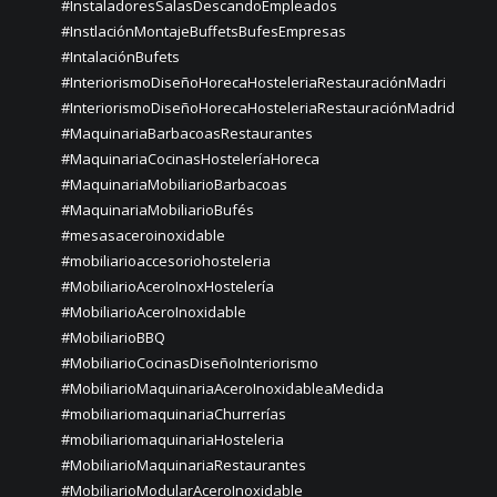
#InstaladoresSalasDescandoEmpleados
#InstlaciónMontajeBuffetsBufesEmpresas
#IntalaciónBufets
#InteriorismoDiseñoHorecaHosteleriaRestauraciónMadri
#InteriorismoDiseñoHorecaHosteleriaRestauraciónMadrid
#MaquinariaBarbacoasRestaurantes
#MaquinariaCocinasHosteleríaHoreca
#MaquinariaMobiliarioBarbacoas
#MaquinariaMobiliarioBufés
#mesasaceroinoxidable
#mobiliarioaccesoriohosteleria
#MobiliarioAceroInoxHostelería
#MobiliarioAceroInoxidable
#MobiliarioBBQ
#MobiliarioCocinasDiseñoInteriorismo
#MobiliarioMaquinariaAceroInoxidableaMedida
#mobiliariomaquinariaChurrerías
#mobiliariomaquinariaHosteleria
#MobiliarioMaquinariaRestaurantes
#MobiliarioModularAceroInoxidable