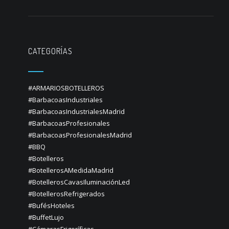
CATEGORÍAS
#ARMARIOSBOTELLEROS
#BarbacoasIndustriales
#BarbacoasIndustrialesMadrid
#BarbacoasProfesionales
#BarbacoasProfesionalesMadrid
#BBQ
#Botelleros
#BotellerosAMedidaMadrid
#BotellerosCavasIluminaciónLed
#BotellerosRefrigerados
#BufésHoteles
#BuffetLujo