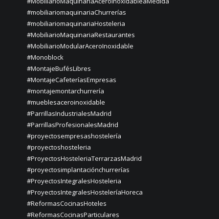
#MobiliarioMaquinariaAceroInoxidableaMedida
#mobiliariomaquinariaChurrerías
#mobiliariomaquinariaHosteleria
#MobiliarioMaquinariaRestaurantes
#MobiliarioModularAceroInoxidable
#Monoblock
#MontajeBufésLibres
#MontajeCafeteríasEmpresas
#montajemontarchurrería
#mueblesaceroinoxidable
#ParrillasIndustrialesMadrid
#ParrillasProfesionalesMadrid
#proyectosempresashostelería
#proyectoshosteleria
#ProyectosHosteleriaTerrarzasMadrid
#proyectosimplantaciónchurrerías
#ProyectosIntegralesHosteleria
#ProyectosIntegralesHosteleríaHoreca
#ReformasCocinasHoteles
#ReformasCocinasParticulares