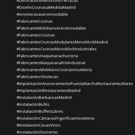
#DecoracionInteriorismoTerrazas
#DiseñoCocinasaMedidaMadrid
#encimerasaceroinoxidable
#FabricanteCocinas
#FabricanteMobiliarioAceroInoxidable
#FabricantesCocinas
#FabricantesCocinasModularesMonoblockMadrid
#FabricantesCocinasMonoblockIndustriales
#fabricantesmaquinariachurrería
#FabricantesMaquinariaFríoIndustrial
#FabricantesMobiliarioCocinasHostelería
#FabricantesVinotecas
#ImplantaciónAsesoramientoPuestaMarchaRestaurantesBares
#ImplantaciónRestaurantesMadrid
#InstalaciónBarbacoasMadrid
#InstalaciónBufés
#InstalaciónBuffetsLibres
#InstalaciónCámarasFrigoríficasHosteleria
#InstalaciónCavasVinos
#instalaciónchurrerías