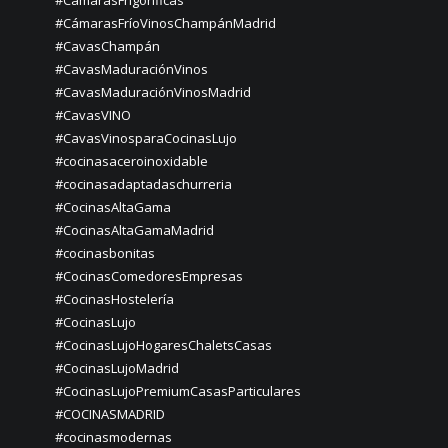
#CámarasFrigoríficas
#CámarasFríoVinosChampánMadrid
#CavasChampán
#CavasMaduraciónVinos
#CavasMaduraciónVinosMadrid
#CavasVINO
#CavasVinosparaCocinasLujo
#cocinasaceroinoxidable
#cocinasadaptadaschurreria
#CocinasAltaGama
#CocinasAltaGamaMadrid
#cocinasbonitas
#CocinasComedoresEmpresas
#CocinasHostelería
#CocinasLujo
#CocinasLujoHogaresChaletsCasas
#CocinasLujoMadrid
#CocinasLujoPremiumCasasParticulares
#COCINASMADRID
#cocinasmodernas