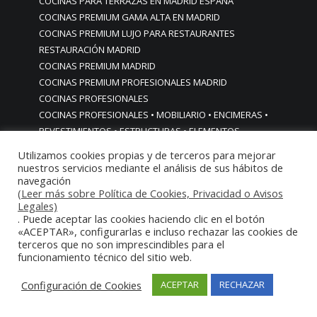
COCINAS PARA TERRAZAS EN MADRID ESPAÑA
COCINAS PREMIUM GAMA ALTA EN MADRID
COCINAS PREMIUM LUJO PARA RESTAURANTES
RESTAURACIÓN MADRID
COCINAS PREMIUM MADRID
COCINAS PREMIUM PROFESIONALES MADRID
COCINAS PROFESIONALES
COCINAS PROFESIONALES • MOBILIARIO • ENCIMERAS •
REVESTIMIENTOS • ESTRUCTURAS • ELEMENTOS
DECORATIVOS ACERO INOXIDABLE
Utilizamos cookies propias y de terceros para mejorar
COCINAS PROFESIONALES A MEDIDA PERSONALIZADAS PARA
nuestros servicios mediante el análisis de sus hábitos de
navegación
PARTICULARES
(Leer más sobre Política de Cookies, Privacidad o Avisos
COCINAS PROFESIONALES ACERO INOXIDABLE
Legales)
COCINAS PROFESIONALES HORECA
. Puede aceptar las cookies haciendo clic en el botón
COCINAS PROFESIONALES HOSTELERÍA MADRID
«ACEPTAR», configurarlas e incluso rechazar las cookies de
terceros que no son imprescindibles para el
Cocinas profesionales industriales monoblock a medida
funcionamiento técnico del sitio web.
personalizadas
Cocinas profesionales industriales monoblock a medida
Configuración de Cookies
ACEPTAR
RECHAZAR
personalizadasCocinas profesionales industriales
monoblock a medida personalizadas