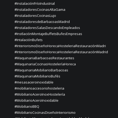
#InstalaciónFríoIndustrial
#InstaladoresCocinasAltaGama
#InstaladoresCocinasLujo
#InstaladoresdeBarbacoasMadrid
#InstaladoresSalasDescandoEmpleados
#InstlaciónMontajeBuffetsBufesEmpresas
#IntalaciónBufets
#InteriorismoDiseñoHorecaHosteleriaRestauraciónMadri
#InteriorismoDiseñoHorecaHosteleriaRestauraciónMadrid
#MaquinariaBarbacoasRestaurantes
#MaquinariaCocinasHosteleríaHoreca
#MaquinariaMobiliarioBarbacoas
#MaquinariaMobiliarioBufés
#mesasaceroinoxidable
#mobiliarioaccesoriohosteleria
#MobiliarioAceroInoxHostelería
#MobiliarioAceroInoxidable
#MobiliarioBBQ
#MobiliarioCocinasDiseñoInteriorismo