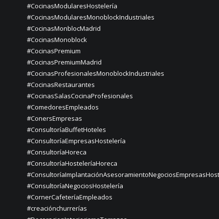
#CocinasModularesHostelería
#CocinasModularesMonoblockIndustriales
#CocinasMonblocMadrid
#CocinasMonoblock
#CocinasPremium
#CocinasPremiumMadrid
#CocinasProfesionalesMonoblockIndustriales
#CocinasRestaurantes
#CocinasSalasCocinaProfesionales
#ComedoresEmpleados
#ConersEmpresas
#ConsultoríaBuffetHoteles
#ConsultoríaEmpresasHostelería
#ConsultoríaHoreca
#ConsultoríaHosteleríaHoreca
#ConsultoríaImplantaciónAsesoramientoNegociosEmpresasHost
#ConsultoríaNegociosHostelería
#CornerCafeteríaEmpleados
#creaciónchurrerías