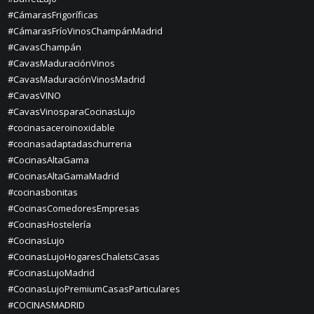
#CámarasFrigoríficas
#CámarasFríoVinosChampánMadrid
#CavasChampán
#CavasMaduraciónVinos
#CavasMaduraciónVinosMadrid
#CavasVINO
#CavasVinosparaCocinasLujo
#cocinasaceroinoxidable
#cocinasadaptadaschurreria
#CocinasAltaGama
#CocinasAltaGamaMadrid
#cocinasbonitas
#CocinasComedoresEmpresas
#CocinasHostelería
#CocinasLujo
#CocinasLujoHogaresChaletsCasas
#CocinasLujoMadrid
#CocinasLujoPremiumCasasParticulares
#COCINASMADRID