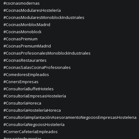
#cocinasmodernas
#CocinasModularesHostelería
#CocinasModularesMonoblockIndustriales
#CocinasMonblocMadrid
#CocinasMonoblock
#CocinasPremium
#CocinasPremiumMadrid
#CocinasProfesionalesMonoblockIndustriales
#CocinasRestaurantes
#CocinasSalasCocinaProfesionales
#ComedoresEmpleados
#ConersEmpresas
#ConsultoríaBuffetHoteles
#ConsultoríaEmpresasHostelería
#ConsultoríaHoreca
#ConsultoríaHosteleríaHoreca
#ConsultoríaImplantaciónAsesoramientoNegociosEmpresasHosteleria
#ConsultoríaNegociosHostelería
#CornerCafeteríaEmpleados
#creaciónchurrerías