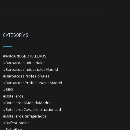
CATEGORÍAS
#ARMARIOSBOTELLEROS
#BarbacoasIndustriales
#BarbacoasIndustrialesMadrid
#BarbacoasProfesionales
#BarbacoasProfesionalesMadrid
#BBQ
#Botelleros
#BotellerosAMedidaMadrid
#BotellerosCavasIluminaciónLed
#BotellerosRefrigerados
#BufésHoteles
#BuffetLujo