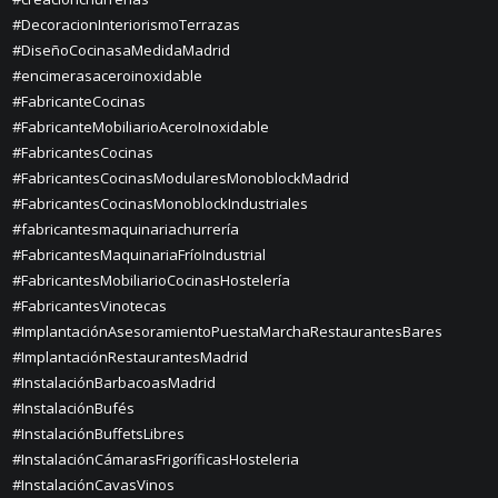
#DecoracionInteriorismoTerrazas
#DiseñoCocinasaMedidaMadrid
#encimerasaceroinoxidable
#FabricanteCocinas
#FabricanteMobiliarioAceroInoxidable
#FabricantesCocinas
#FabricantesCocinasModularesMonoblockMadrid
#FabricantesCocinasMonoblockIndustriales
#fabricantesmaquinariachurrería
#FabricantesMaquinariaFríoIndustrial
#FabricantesMobiliarioCocinasHostelería
#FabricantesVinotecas
#ImplantaciónAsesoramientoPuestaMarchaRestaurantesBares
#ImplantaciónRestaurantesMadrid
#InstalaciónBarbacoasMadrid
#InstalaciónBufés
#InstalaciónBuffetsLibres
#InstalaciónCámarasFrigoríficasHosteleria
#InstalaciónCavasVinos