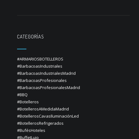
CATEGORÍAS
#ARMARIOSBOTELLEROS
#BarbacoasIndustriales
#BarbacoasIndustrialesMadrid
#BarbacoasProfesionales
#BarbacoasProfesionalesMadrid
#BBQ
#Botelleros
#BotellerosAMedidaMadrid
#BotellerosCavasIluminaciónLed
#BotellerosRefrigerados
#BufésHoteles
#BuffetLujo