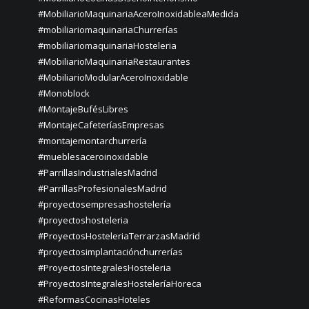
#MobiliarioMaquinariaAceroInoxidableaMedida
#mobiliariomaquinariaChurrerías
#mobiliariomaquinariaHosteleria
#MobiliarioMaquinariaRestaurantes
#MobiliarioModularAceroInoxidable
#Monoblock
#MontajeBufésLibres
#MontajeCafeteríasEmpresas
#montajemontarchurrería
#mueblesaceroinoxidable
#ParrillasIndustrialesMadrid
#ParrillasProfesionalesMadrid
#proyectosempresashostelería
#proyectoshosteleria
#ProyectosHosteleriaTerrarzasMadrid
#proyectosimplantaciónchurrerías
#ProyectosIntegralesHosteleria
#ProyectosIntegralesHosteleríaHoreca
#ReformasCocinasHoteles