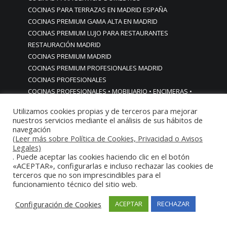
COCINAS PARA TERRAZAS EN MADRID ESPAÑA
COCINAS PREMIUM GAMA ALTA EN MADRID
COCINAS PREMIUM LUJO PARA RESTAURANTES
RESTAURACIÓN MADRID
COCINAS PREMIUM MADRID
COCINAS PREMIUM PROFESIONALES MADRID
COCINAS PROFESIONALES
COCINAS PROFESIONALES • MOBILIARIO • ENCIMERAS •
REVESTIMIENTOS • ESTRUCTURAS • ELEMENTOS
Utilizamos cookies propias y de terceros para mejorar
DECORATIVOS ACERO INOXIDABLE
nuestros servicios mediante el análisis de sus hábitos de
COCINAS PROFESIONALES A MEDIDA PERSONALIZADAS PARA
navegación
(Leer más sobre Política de Cookies, Privacidad o Avisos
PARTICULARES
Legales)
COCINAS PROFESIONALES ACERO INOXIDABLE
. Puede aceptar las cookies haciendo clic en el botón
COCINAS PROFESIONALES HORECA
«ACEPTAR», configurarlas e incluso rechazar las cookies de
COCINAS PROFESIONALES HOSTELERÍA MADRID
terceros que no son imprescindibles para el
funcionamiento técnico del sitio web.
Cocinas profesionales industriales monoblock a medida
personalizadas
Configuración de Cookies
ACEPTAR
RECHAZAR
Cocinas profesionales industriales monoblock a medida
personalizadasCocinas profesionales industriales