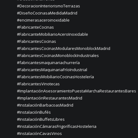
#DecoracionInteriorismoTerrazas
#DiseñoCocinasaMedidaMadrid
#encimerasaceroinoxidable
#FabricanteCocinas
#FabricanteMobiliarioAceroInoxidable
#FabricantesCocinas
#FabricantesCocinasModularesMonoblockMadrid
#FabricantesCocinasMonoblockIndustriales
#fabricantesmaquinariachurrería
#FabricantesMaquinariaFríoIndustrial
#FabricantesMobiliarioCocinasHostelería
#FabricantesVinotecas
#ImplantaciónAsesoramientoPuestaMarchaRestaurantesBares
#ImplantaciónRestaurantesMadrid
#InstalaciónBarbacoasMadrid
#InstalaciónBufés
#InstalaciónBuffetsLibres
#InstalaciónCámarasFrigoríficasHosteleria
#InstalaciónCavasVinos