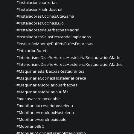
#instalaciónchurrerías
#InstalaciónFríoIndustrial
#InstaladoresCocinasAltaGama
#InstaladoresCocinasLujo
#InstaladoresdeBarbacoasMadrid
#InstaladoresSalasDescandoEmpleados
#InstlaciónMontajeBuffetsBufesEmpresas
#IntalaciónBufets
#InteriorismoDiseñoHorecaHosteleriaRestauraciónMadri
#InteriorismoDiseñoHorecaHosteleriaRestauraciónMadrid
#MaquinariaBarbacoasRestaurantes
#MaquinariaCocinasHosteleríaHoreca
#MaquinariaMobiliarioBarbacoas
#MaquinariaMobiliarioBufés
#mesasaceroinoxidable
#mobiliarioaccesoriohosteleria
#MobiliarioAceroInoxHostelería
#MobiliarioAceroInoxidable
#MobiliarioBBQ
#MobiliarioCocinasDiseñoInteriorismo