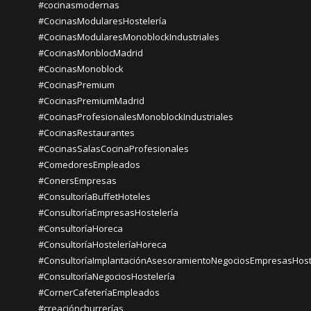
#cocinasmodernas
#CocinasModularesHostelería
#CocinasModularesMonoblockIndustriales
#CocinasMonblocMadrid
#CocinasMonoblock
#CocinasPremium
#CocinasPremiumMadrid
#CocinasProfesionalesMonoblockIndustriales
#CocinasRestaurantes
#CocinasSalasCocinaProfesionales
#ComedoresEmpleados
#ConersEmpresas
#ConsultoríaBuffetHoteles
#ConsultoríaEmpresasHostelería
#ConsultoríaHoreca
#ConsultoríaHosteleríaHoreca
#ConsultoríaImplantaciónAsesoramientoNegociosEmpresasHost
#ConsultoríaNegociosHostelería
#CornerCafeteríaEmpleados
#creaciónchurrerías