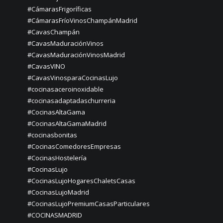
#CámarasFrigoríficas
#CámarasFríoVinosChampánMadrid
#CavasChampán
#CavasMaduraciónVinos
#CavasMaduraciónVinosMadrid
#CavasVINO
#CavasVinosparaCocinasLujo
#cocinasaceroinoxidable
#cocinasadaptadaschurreria
#CocinasAltaGama
#CocinasAltaGamaMadrid
#cocinasbonitas
#CocinasComedoresEmpresas
#CocinasHostelería
#CocinasLujo
#CocinasLujoHogaresChaletsCasas
#CocinasLujoMadrid
#CocinasLujoPremiumCasasParticulares
#COCINASMADRID