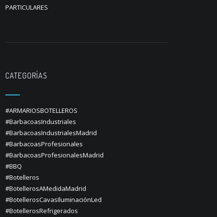
PARTICULARES
CATEGORÍAS
#ARMARIOSBOTELLEROS
#BarbacoasIndustriales
#BarbacoasIndustrialesMadrid
#BarbacoasProfesionales
#BarbacoasProfesionalesMadrid
#BBQ
#Botelleros
#BotellerosAMedidaMadrid
#BotellerosCavasIluminaciónLed
#BotellerosRefrigerados