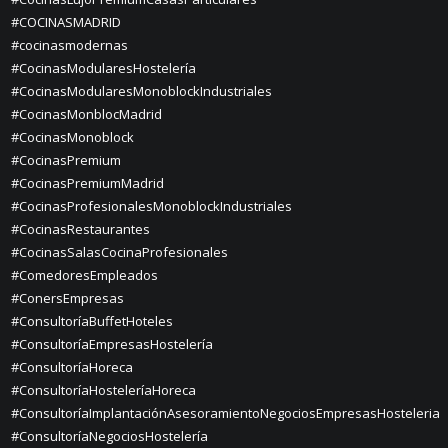
#COCINASMADRID
#cocinasmodernas
#CocinasModularesHostelería
#CocinasModularesMonoblockIndustriales
#CocinasMonblocMadrid
#CocinasMonoblock
#CocinasPremium
#CocinasPremiumMadrid
#CocinasProfesionalesMonoblockIndustriales
#CocinasRestaurantes
#CocinasSalasCocinaProfesionales
#ComedoresEmpleados
#ConersEmpresas
#ConsultoríaBuffetHoteles
#ConsultoríaEmpresasHostelería
#ConsultoríaHoreca
#ConsultoríaHosteleríaHoreca
#ConsultoríaImplantaciónAsesoramientoNegociosEmpresasHosteleria
#ConsultoríaNegociosHostelería