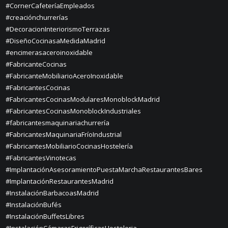
#CornerCafeteríaEmpleados
#creaciónchurrerías
#DecoracionInteriorismoTerrazas
#DiseñoCocinasaMedidaMadrid
#encimerasaceroinoxidable
#FabricanteCocinas
#FabricanteMobiliarioAceroInoxidable
#FabricantesCocinas
#FabricantesCocinasModularesMonoblockMadrid
#FabricantesCocinasMonoblockIndustriales
#fabricantesmaquinariachurrería
#FabricantesMaquinariaFríoIndustrial
#FabricantesMobiliarioCocinasHostelería
#FabricantesVinotecas
#ImplantaciónAsesoramientoPuestaMarchaRestaurantesBares
#ImplantaciónRestaurantesMadrid
#InstalaciónBarbacoasMadrid
#InstalaciónBufés
#InstalaciónBuffetsLibres