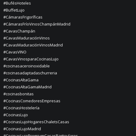
#BufésHoteles
#BuffetLujo
#CámarasFrigoríficas
#CámarasFríoVinosChampánMadrid
#CavasChampán
#CavasMaduraciónVinos
#CavasMaduraciónVinosMadrid
#CavasVINO
#CavasVinosparaCocinasLujo
#cocinasaceroinoxidable
#cocinasadaptadaschurreria
#CocinasAltaGama
#CocinasAltaGamaMadrid
#cocinasbonitas
#CocinasComedoresEmpresas
#CocinasHostelería
#CocinasLujo
#CocinasLujoHogaresChaletsCasas
#CocinasLujoMadrid
#CocinasLujoPremiumCasasParticulares