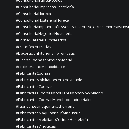
#ConsultoríaBuffetHoteles
#ConsultoríaEmpresasHostelería
#ConsultoríaHoreca
#ConsultoríaHosteleríaHoreca
#ConsultoríaImplantaciónAsesoramientoNegociosEmpresasHost
#ConsultoríaNegociosHostelería
#CornerCafeteríaEmpleados
#creaciónchurrerías
#DecoracionInteriorismoTerrazas
#DiseñoCocinasaMedidaMadrid
#encimerasaceroinoxidable
#FabricanteCocinas
#FabricanteMobiliarioAceroInoxidable
#FabricantesCocinas
#FabricantesCocinasModularesMonoblockMadrid
#FabricantesCocinasMonoblockIndustriales
#fabricantesmaquinariachurrería
#FabricantesMaquinariaFríoIndustrial
#FabricantesMobiliarioCocinasHostelería
#FabricantesVinotecas