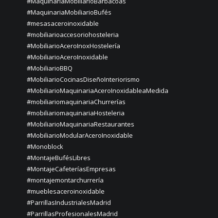
#MaquinariaMobiliarioBarbacoas
#MaquinariaMobiliarioBufés
#mesasaceroinoxidable
#mobiliarioaccesoriohosteleria
#MobiliarioAceroInoxHostelería
#MobiliarioAceroInoxidable
#MobiliarioBBQ
#MobiliarioCocinasDiseñoInteriorismo
#MobiliarioMaquinariaAceroInoxidableaMedida
#mobiliariomaquinariaChurrerías
#mobiliariomaquinariaHosteleria
#MobiliarioMaquinariaRestaurantes
#MobiliarioModularAceroInoxidable
#Monoblock
#MontajeBufésLibres
#MontajeCafeteríasEmpresas
#montajemontarchurrería
#mueblesaceroinoxidable
#ParrillasIndustrialesMadrid
#ParrillasProfesionalesMadrid