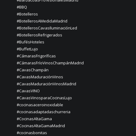
#BBQ
#Botelleros
#BotellerosAMedidaMadrid
#BotellerosCavasIluminaciónLed
#BotellerosRefrigerados
#BufésHoteles
#BuffetLujo
#CámarasFrigoríficas
#CámarasFríoVinosChampánMadrid
#CavasChampán
#CavasMaduraciónVinos
#CavasMaduraciónVinosMadrid
#CavasVINO
#CavasVinosparaCocinasLujo
#cocinasaceroinoxidable
#cocinasadaptadaschurreria
#CocinasAltaGama
#CocinasAltaGamaMadrid
#cocinasbonitas