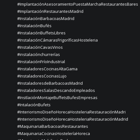
#ImplantaciónAsesoramientoPuestaMarchaRestaurantesBares
#ImplantaciónRestaurantesMadrid
#InstalaciónBarbacoasMadrid
#InstalaciónBufés
#InstalaciónBuffetsLibres
#InstalaciónCámarasFrigoríficasHosteleria
#InstalaciónCavasVinos
#instalaciónchurrerías
#InstalaciónFríoIndustrial
#InstaladoresCocinasAltaGama
#InstaladoresCocinasLujo
#InstaladoresdeBarbacoasMadrid
#InstaladoresSalasDescandoEmpleados
#InstlaciónMontajeBuffetsBufesEmpresas
#IntalaciónBufets
#InteriorismoDiseñoHorecaHosteleriaRestauraciónMadri
#InteriorismoDiseñoHorecaHosteleriaRestauraciónMadrid
#MaquinariaBarbacoasRestaurantes
#MaquinariaCocinasHosteleríaHoreca