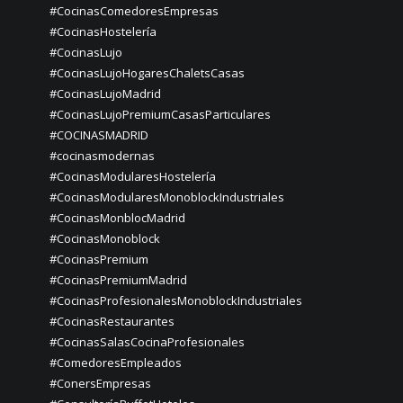
#CocinasComedoresEmpresas
#CocinasHostelería
#CocinasLujo
#CocinasLujoHogaresChaletsCasas
#CocinasLujoMadrid
#CocinasLujoPremiumCasasParticulares
#COCINASMADRID
#cocinasmodernas
#CocinasModularesHostelería
#CocinasModularesMonoblockIndustriales
#CocinasMonblocMadrid
#CocinasMonoblock
#CocinasPremium
#CocinasPremiumMadrid
#CocinasProfesionalesMonoblockIndustriales
#CocinasRestaurantes
#CocinasSalasCocinaProfesionales
#ComedoresEmpleados
#ConersEmpresas