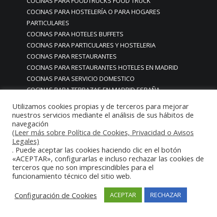
COCINAS PARA FOODTRUCKS FOOD TRUCK
COCINAS PARA HOSTELERÍA O PARA HOGARES
PARTICULARES
COCINAS PARA HOTELES BUFFETS
COCINAS PARA PARTICULARES Y HOSTELERIA
COCINAS PARA RESTAURANTES
COCINAS PARA RESTAURANTES HOTELES EN MADRID
COCINAS PARA SERVICIO DOMESTICO
COCINAS PARA TERRAZAS EN MADRID ESPAÑA
COCINAS PREMIUM GAMA ALTA EN MADRID
Utilizamos cookies propias y de terceros para mejorar
COCINAS PREMIUM LUJO PARA RESTAURANTES
nuestros servicios mediante el análisis de sus hábitos de
RESTAURACIÓN MADRID
navegación
(Leer más sobre Política de Cookies, Privacidad o Avisos
COCINAS PREMIUM MADRID
Legales)
COCINAS PREMIUM PROFESIONALES MADRID
. Puede aceptar las cookies haciendo clic en el botón
COCINAS PROFESIONALES
«ACEPTAR», configurarlas e incluso rechazar las cookies de
terceros que no son imprescindibles para el
COCINAS PROFESIONALES • MOBILIARIO • ENCIMERAS •
funcionamiento técnico del sitio web.
REVESTIMIENTOS • ESTRUCTURAS • ELEMENTOS
DECORATIVOS ACERO INOXIDABLE
Configuración de Cookies
ACEPTAR
RECHAZAR
COCINAS PROFESIONALES A MEDIDA PERSONALIZADAS PARA
PARTICULARES