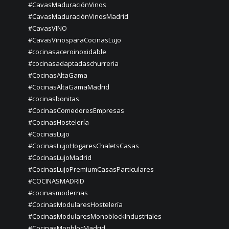
#CavasMaduraciónVinos
#CavasMaduraciónVinosMadrid
#CavasVINO
#CavasVinosparaCocinasLujo
#cocinasaceroinoxidable
#cocinasadaptadaschurreria
#CocinasAltaGama
#CocinasAltaGamaMadrid
#cocinasbonitas
#CocinasComedoresEmpresas
#CocinasHostelería
#CocinasLujo
#CocinasLujoHogaresChaletsCasas
#CocinasLujoMadrid
#CocinasLujoPremiumCasasParticulares
#COCINASMADRID
#cocinasmodernas
#CocinasModularesHostelería
#CocinasModularesMonoblockIndustriales
#CocinasMonblocMadrid