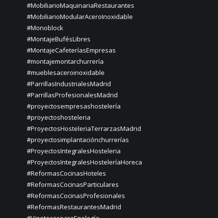
#MobiliarioMaquinariaRestaurantes
#MobiliarioModularAceroInoxidable
#Monoblock
#MontajeBufésLibres
#MontajeCafeteríasEmpresas
#montajemontarchurrería
#mueblesaceroinoxidable
#ParrillasIndustrialesMadrid
#ParrillasProfesionalesMadrid
#proyectosempresashostelería
#proyectoshosteleria
#ProyectosHosteleriaTerrarzasMadrid
#proyectosimplantaciónchurrerías
#ProyectosIntegralesHosteleria
#ProyectosIntegralesHosteleríaHoreca
#ReformasCocinasHoteles
#ReformasCocinasParticulares
#ReformasCocinasProfesionales
#ReformasRestaurantesMadrid