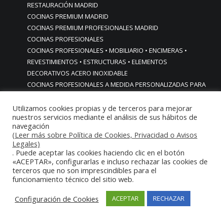
RESTAURACIÓN MADRID
COCINAS PREMIUM MADRID
COCINAS PREMIUM PROFESIONALES MADRID
COCINAS PROFESIONALES
COCINAS PROFESIONALES • MOBILIARIO • ENCIMERAS •
REVESTIMIENTOS • ESTRUCTURAS • ELEMENTOS
DECORATIVOS ACERO INOXIDABLE
COCINAS PROFESIONALES A MEDIDA PERSONALIZADAS PARA
PARTICULARES
COCINAS PROFESIONALES ACERO INOXIDABLE
Utilizamos cookies propias y de terceros para mejorar
nuestros servicios mediante el análisis de sus hábitos de
COCINAS PROFESIONALES HORECA
navegación
COCINAS PROFESIONALES HOSTELERÍA MADRID
(Leer más sobre Política de Cookies, Privacidad o Avisos
Cocinas profesionales industriales monoblock a medida
Legales)
. Puede aceptar las cookies haciendo clic en el botón
personalizadas
«ACEPTAR», configurarlas e incluso rechazar las cookies de
Cocinas profesionales industriales monoblock a medida
terceros que no son imprescindibles para el
personalizadasCocinas profesionales industriales
funcionamiento técnico del sitio web.
monoblock a medida personalizadas
cocinas profesionales industriales para casas chalets
Configuración de Cookies
ACEPTAR
RECHAZAR
particulares urbanizaciones lujo madrid reformas cocinas
COCINAS PROFESIONALES INDUSTRIALES PARA HOGARES