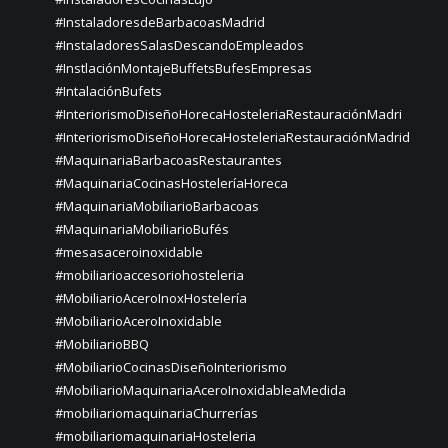
#InstaladoresdeBarbacoasMadrid
#InstaladoresSalasDescandoEmpleados
#InstlaciónMontajeBuffetsBufesEmpresas
#IntalaciónBufets
#InteriorismoDiseñoHorecaHosteleriaRestauraciónMadri
#InteriorismoDiseñoHorecaHosteleriaRestauraciónMadrid
#MaquinariaBarbacoasRestaurantes
#MaquinariaCocinasHosteleríaHoreca
#MaquinariaMobiliarioBarbacoas
#MaquinariaMobiliarioBufés
#mesasaceroinoxidable
#mobiliarioaccesoriohosteleria
#MobiliarioAceroInoxHostelería
#MobiliarioAceroInoxidable
#MobiliarioBBQ
#MobiliarioCocinasDiseñoInteriorismo
#MobiliarioMaquinariaAceroInoxidableaMedida
#mobiliariomaquinariaChurrerías
#mobiliariomaquinariaHosteleria