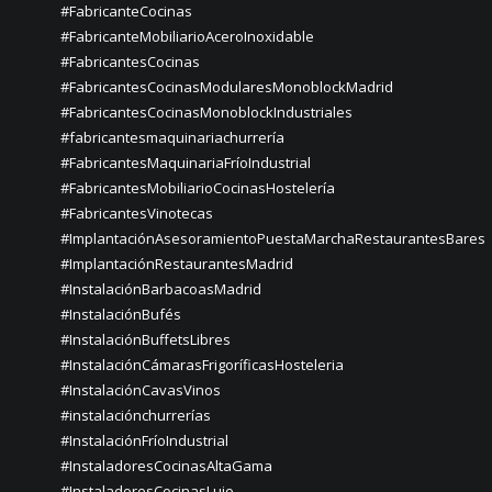
#FabricanteCocinas
#FabricanteMobiliarioAceroInoxidable
#FabricantesCocinas
#FabricantesCocinasModularesMonoblockMadrid
#FabricantesCocinasMonoblockIndustriales
#fabricantesmaquinariachurrería
#FabricantesMaquinariaFríoIndustrial
#FabricantesMobiliarioCocinasHostelería
#FabricantesVinotecas
#ImplantaciónAsesoramientoPuestaMarchaRestaurantesBares
#ImplantaciónRestaurantesMadrid
#InstalaciónBarbacoasMadrid
#InstalaciónBufés
#InstalaciónBuffetsLibres
#InstalaciónCámarasFrigoríficasHosteleria
#InstalaciónCavasVinos
#instalaciónchurrerías
#InstalaciónFríoIndustrial
#InstaladoresCocinasAltaGama
#InstaladoresCocinasLujo