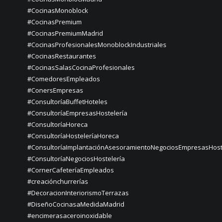
#CocinasMonoblock
#CocinasPremium
#CocinasPremiumMadrid
#CocinasProfesionalesMonoblockIndustriales
#CocinasRestaurantes
#CocinasSalasCocinaProfesionales
#ComedoresEmpleados
#ConersEmpresas
#ConsultoríaBuffetHoteles
#ConsultoríaEmpresasHostelería
#ConsultoríaHoreca
#ConsultoríaHosteleríaHoreca
#ConsultoríaImplantaciónAsesoramientoNegociosEmpresasHost
#ConsultoríaNegociosHostelería
#CornerCafeteríaEmpleados
#creaciónchurrerías
#DecoracionInteriorismoTerrazas
#DiseñoCocinasaMedidaMadrid
#encimerasaceroinoxidable