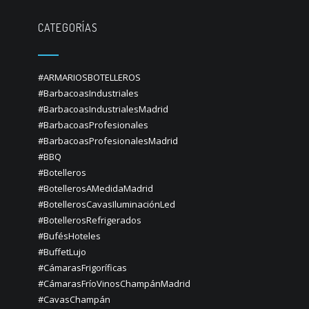
CATEGORÍAS
#ARMARIOSBOTELLEROS
#BarbacoasIndustriales
#BarbacoasIndustrialesMadrid
#BarbacoasProfesionales
#BarbacoasProfesionalesMadrid
#BBQ
#Botelleros
#BotellerosAMedidaMadrid
#BotellerosCavasIluminaciónLed
#BotellerosRefrigerados
#BufésHoteles
#BuffetLujo
#CámarasFrigoríficas
#CámarasFríoVinosChampánMadrid
#CavasChampán