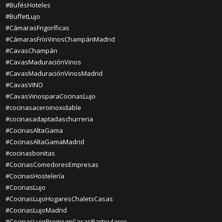
#BufésHoteles
#BuffetLujo
#CámarasFrigoríficas
#CámarasFríoVinosChampánMadrid
#CavasChampán
#CavasMaduraciónVinos
#CavasMaduraciónVinosMadrid
#CavasVINO
#CavasVinosparaCocinasLujo
#cocinasaceroinoxidable
#cocinasadaptadaschurreria
#CocinasAltaGama
#CocinasAltaGamaMadrid
#cocinasbonitas
#CocinasComedoresEmpresas
#CocinasHostelería
#CocinasLujo
#CocinasLujoHogaresChaletsCasas
#CocinasLujoMadrid
#CocinasLujoPremiumCasasParticulares