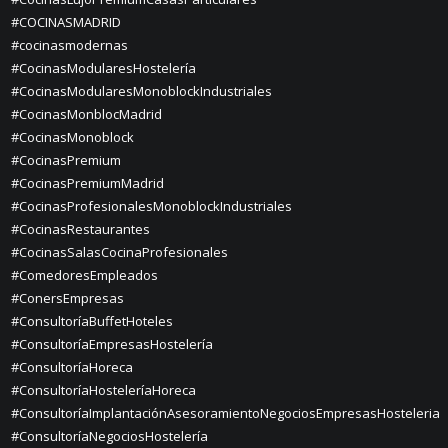
#COCINASMADRID
#cocinasmodernas
#CocinasModularesHostelería
#CocinasModularesMonoblockIndustriales
#CocinasMonblocMadrid
#CocinasMonoblock
#CocinasPremium
#CocinasPremiumMadrid
#CocinasProfesionalesMonoblockIndustriales
#CocinasRestaurantes
#CocinasSalasCocinaProfesionales
#ComedoresEmpleados
#ConersEmpresas
#ConsultoríaBuffetHoteles
#ConsultoríaEmpresasHostelería
#ConsultoríaHoreca
#ConsultoríaHosteleríaHoreca
#ConsultoríaImplantaciónAsesoramientoNegociosEmpresasHosteleria
#ConsultoríaNegociosHostelería