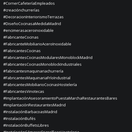
#CornerCafeteríaEmpleados
#creaciónchurrerías
#DecoracionInteriorismoTerrazas
#DiseñoCocinasaMedidaMadrid
#encimerasaceroinoxidable
#FabricanteCocinas
#FabricanteMobiliarioAceroInoxidable
#FabricantesCocinas
#FabricantesCocinasModularesMonoblockMadrid
#FabricantesCocinasMonoblockIndustriales
#fabricantesmaquinariachurrería
#FabricantesMaquinariaFríoIndustrial
#FabricantesMobiliarioCocinasHostelería
#FabricantesVinotecas
#ImplantaciónAsesoramientoPuestaMarchaRestaurantesBares
#ImplantaciónRestaurantesMadrid
#InstalaciónBarbacoasMadrid
#InstalaciónBufés
#InstalaciónBuffetsLibres