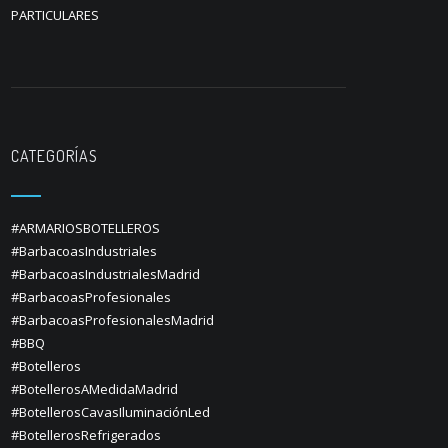
PARTICULARES
CATEGORÍAS
#ARMARIOSBOTELLEROS
#BarbacoasIndustriales
#BarbacoasIndustrialesMadrid
#BarbacoasProfesionales
#BarbacoasProfesionalesMadrid
#BBQ
#Botelleros
#BotellerosAMedidaMadrid
#BotellerosCavasIluminaciónLed
#BotellerosRefrigerados