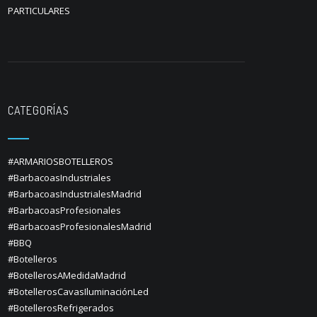
PARTICULARES
CATEGORÍAS
#ARMARIOSBOTELLEROS
#BarbacoasIndustriales
#BarbacoasIndustrialesMadrid
#BarbacoasProfesionales
#BarbacoasProfesionalesMadrid
#BBQ
#Botelleros
#BotellerosAMedidaMadrid
#BotellerosCavasIluminaciónLed
#BotellerosRefrigerados