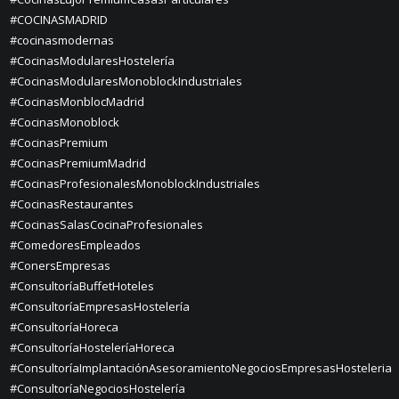
#COCINASMADRID
#cocinasmodernas
#CocinasModularesHostelería
#CocinasModularesMonoblockIndustriales
#CocinasMonblocMadrid
#CocinasMonoblock
#CocinasPremium
#CocinasPremiumMadrid
#CocinasProfesionalesMonoblockIndustriales
#CocinasRestaurantes
#CocinasSalasCocinaProfesionales
#ComedoresEmpleados
#ConersEmpresas
#ConsultoríaBuffetHoteles
#ConsultoríaEmpresasHostelería
#ConsultoríaHoreca
#ConsultoríaHosteleríaHoreca
#ConsultoríaImplantaciónAsesoramientoNegociosEmpresasHosteleria
#ConsultoríaNegociosHostelería