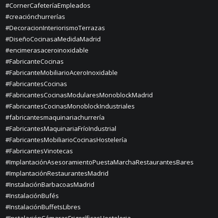
#CornerCafeteríaEmpleados
#creaciónchurrerías
#DecoracionInteriorismoTerrazas
#DiseñoCocinasaMedidaMadrid
#encimerasaceroinoxidable
#FabricanteCocinas
#FabricanteMobiliarioAceroInoxidable
#FabricantesCocinas
#FabricantesCocinasModularesMonoblockMadrid
#FabricantesCocinasMonoblockIndustriales
#fabricantesmaquinariachurrería
#FabricantesMaquinariaFríoIndustrial
#FabricantesMobiliarioCocinasHostelería
#FabricantesVinotecas
#ImplantaciónAsesoramientoPuestaMarchaRestaurantesBares
#ImplantaciónRestaurantesMadrid
#InstalaciónBarbacoasMadrid
#InstalaciónBufés
#InstalaciónBuffetsLibres