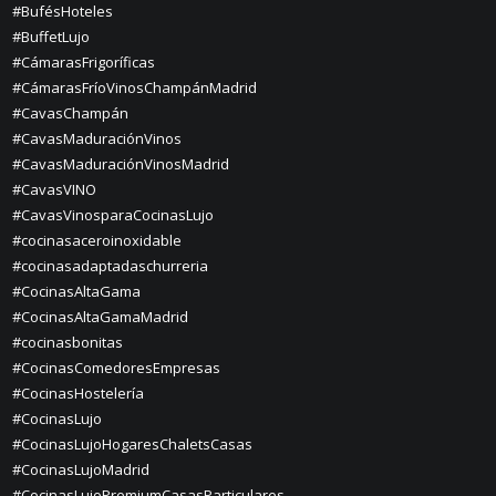
#BufésHoteles
#BuffetLujo
#CámarasFrigoríficas
#CámarasFríoVinosChampánMadrid
#CavasChampán
#CavasMaduraciónVinos
#CavasMaduraciónVinosMadrid
#CavasVINO
#CavasVinosparaCocinasLujo
#cocinasaceroinoxidable
#cocinasadaptadaschurreria
#CocinasAltaGama
#CocinasAltaGamaMadrid
#cocinasbonitas
#CocinasComedoresEmpresas
#CocinasHostelería
#CocinasLujo
#CocinasLujoHogaresChaletsCasas
#CocinasLujoMadrid
#CocinasLujoPremiumCasasParticulares