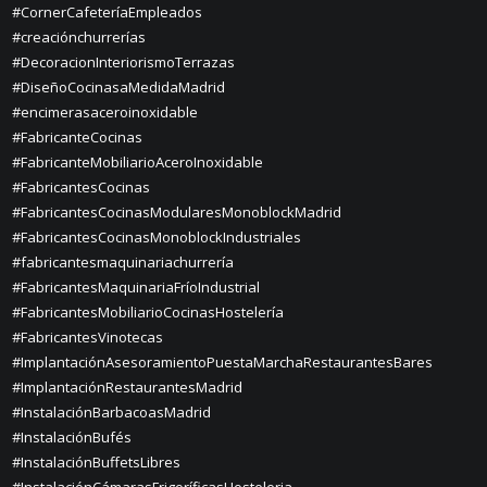
#CornerCafeteríaEmpleados
#creaciónchurrerías
#DecoracionInteriorismoTerrazas
#DiseñoCocinasaMedidaMadrid
#encimerasaceroinoxidable
#FabricanteCocinas
#FabricanteMobiliarioAceroInoxidable
#FabricantesCocinas
#FabricantesCocinasModularesMonoblockMadrid
#FabricantesCocinasMonoblockIndustriales
#fabricantesmaquinariachurrería
#FabricantesMaquinariaFríoIndustrial
#FabricantesMobiliarioCocinasHostelería
#FabricantesVinotecas
#ImplantaciónAsesoramientoPuestaMarchaRestaurantesBares
#ImplantaciónRestaurantesMadrid
#InstalaciónBarbacoasMadrid
#InstalaciónBufés
#InstalaciónBuffetsLibres