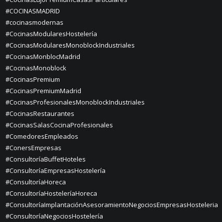
#COCINASMADRID
#cocinasmodernas
#CocinasModularesHostelería
#CocinasModularesMonoblockIndustriales
#CocinasMonblocMadrid
#CocinasMonoblock
#CocinasPremium
#CocinasPremiumMadrid
#CocinasProfesionalesMonoblockIndustriales
#CocinasRestaurantes
#CocinasSalasCocinaProfesionales
#ComedoresEmpleados
#ConersEmpresas
#ConsultoríaBuffetHoteles
#ConsultoríaEmpresasHostelería
#ConsultoríaHoreca
#ConsultoríaHosteleríaHoreca
#ConsultoríaImplantaciónAsesoramientoNegociosEmpresasHosteleria
#ConsultoríaNegociosHostelería