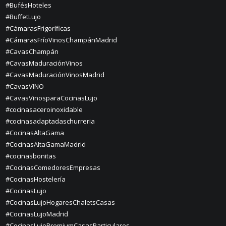
#BufésHoteles
#BuffetLujo
#CámarasFrigoríficas
#CámarasFríoVinosChampánMadrid
#CavasChampán
#CavasMaduraciónVinos
#CavasMaduraciónVinosMadrid
#CavasVINO
#CavasVinosparaCocinasLujo
#cocinasaceroinoxidable
#cocinasadaptadaschurreria
#CocinasAltaGama
#CocinasAltaGamaMadrid
#cocinasbonitas
#CocinasComedoresEmpresas
#CocinasHostelería
#CocinasLujo
#CocinasLujoHogaresChaletsCasas
#CocinasLujoMadrid
#CocinasLujoPremiumCasasParticulares