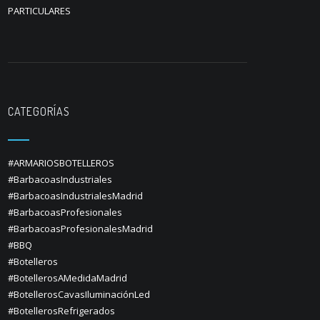
PARTICULARES
CATEGORÍAS
#ARMARIOSBOTELLEROS
#BarbacoasIndustriales
#BarbacoasIndustrialesMadrid
#BarbacoasProfesionales
#BarbacoasProfesionalesMadrid
#BBQ
#Botelleros
#BotellerosAMedidaMadrid
#BotellerosCavasIluminaciónLed
#BotellerosRefrigerados