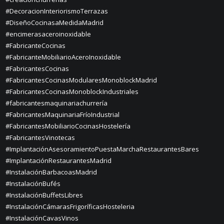
#DecoracionInteriorismoTerrazas
#DiseñoCocinasaMedidaMadrid
#encimerasaceroinoxidable
#FabricanteCocinas
#FabricanteMobiliarioAceroInoxidable
#FabricantesCocinas
#FabricantesCocinasModularesMonoblockMadrid
#FabricantesCocinasMonoblockIndustriales
#fabricantesmaquinariachurrería
#FabricantesMaquinariaFríoIndustrial
#FabricantesMobiliarioCocinasHostelería
#FabricantesVinotecas
#ImplantaciónAsesoramientoPuestaMarchaRestaurantesBares
#ImplantaciónRestaurantesMadrid
#InstalaciónBarbacoasMadrid
#InstalaciónBufés
#InstalaciónBuffetsLibres
#InstalaciónCámarasFrigoríficasHosteleria
#InstalaciónCavasVinos