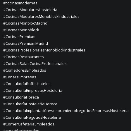
#cocinasmodernas
#CocinasModularesHostelería
#CocinasModularesMonoblockIndustriales
#CocinasMonblocMadrid
#CocinasMonoblock
#CocinasPremium
#CocinasPremiumMadrid
#CocinasProfesionalesMonoblockIndustriales
#CocinasRestaurantes
#CocinasSalasCocinaProfesionales
#ComedoresEmpleados
#ConersEmpresas
#ConsultoríaBuffetHoteles
#ConsultoríaEmpresasHostelería
#ConsultoríaHoreca
#ConsultoríaHosteleríaHoreca
#ConsultoríaImplantaciónAsesoramientoNegociosEmpresasHosteleria
#ConsultoríaNegociosHostelería
#CornerCafeteríaEmpleados
#creaciónchurrerías