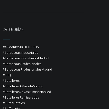
CATEGORÍAS
#ARMARIOSBOTELLEROS
#BarbacoasIndustriales
#BarbacoasIndustrialesMadrid
#BarbacoasProfesionales
#BarbacoasProfesionalesMadrid
#BBQ
#Botelleros
#BotellerosAMedidaMadrid
#BotellerosCavasIluminaciónLed
#BotellerosRefrigerados
#BufésHoteles
#BuffetLujo