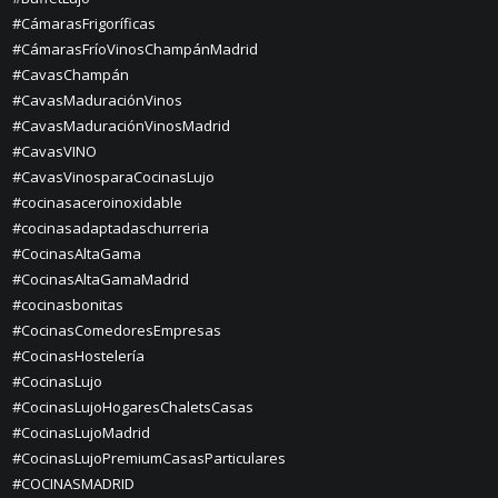
#CámarasFrigoríficas
#CámarasFríoVinosChampánMadrid
#CavasChampán
#CavasMaduraciónVinos
#CavasMaduraciónVinosMadrid
#CavasVINO
#CavasVinosparaCocinasLujo
#cocinasaceroinoxidable
#cocinasadaptadaschurreria
#CocinasAltaGama
#CocinasAltaGamaMadrid
#cocinasbonitas
#CocinasComedoresEmpresas
#CocinasHostelería
#CocinasLujo
#CocinasLujoHogaresChaletsCasas
#CocinasLujoMadrid
#CocinasLujoPremiumCasasParticulares
#COCINASMADRID