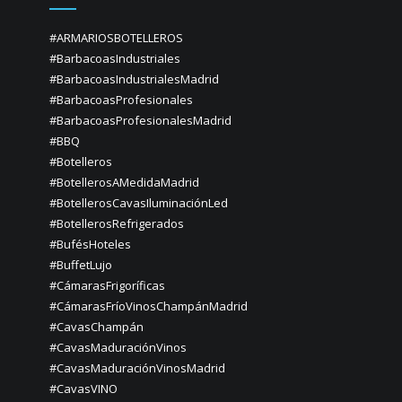
#ARMARIOSBOTELLEROS
#BarbacoasIndustriales
#BarbacoasIndustrialesMadrid
#BarbacoasProfesionales
#BarbacoasProfesionalesMadrid
#BBQ
#Botelleros
#BotellerosAMedidaMadrid
#BotellerosCavasIluminaciónLed
#BotellerosRefrigerados
#BufésHoteles
#BuffetLujo
#CámarasFrigoríficas
#CámarasFríoVinosChampánMadrid
#CavasChampán
#CavasMaduraciónVinos
#CavasMaduraciónVinosMadrid
#CavasVINO