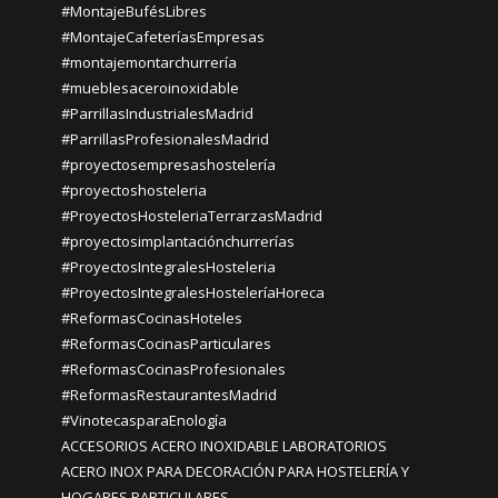
#MontajeBufésLibres
#MontajeCafeteríasEmpresas
#montajemontarchurrería
#mueblesaceroinoxidable
#ParrillasIndustrialesMadrid
#ParrillasProfesionalesMadrid
#proyectosempresashostelería
#proyectoshosteleria
#ProyectosHosteleriaTerrarzasMadrid
#proyectosimplantaciónchurrerías
#ProyectosIntegralesHosteleria
#ProyectosIntegralesHosteleríaHoreca
#ReformasCocinasHoteles
#ReformasCocinasParticulares
#ReformasCocinasProfesionales
#ReformasRestaurantesMadrid
#VinotecasparaEnología
ACCESORIOS ACERO INOXIDABLE LABORATORIOS
ACERO INOX PARA DECORACIÓN PARA HOSTELERÍA Y
HOGARES PARTICULARES