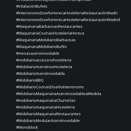
#IntalaciónBufets
#InteriorismoDiseñoHorecaHosteleriaRestauraciónMadri
#InteriorismoDiseñoHorecaHosteleriaRestauraciónMadrid
#MaquinariaBarbacoasRestaurantes
#MaquinariaCocinasHosteleríaHoreca
#MaquinariaMobiliarioBarbacoas
#MaquinariaMobiliarioBufés
#mesasaceroinoxidable
#mobiliarioaccesoriohosteleria
#MobiliarioAceroInoxHostelería
#MobiliarioAceroInoxidable
#MobiliarioBBQ
#MobiliarioCocinasDiseñoInteriorismo
#MobiliarioMaquinariaAceroInoxidableaMedida
#mobiliariomaquinariaChurrerías
#mobiliariomaquinariaHosteleria
#MobiliarioMaquinariaRestaurantes
#MobiliarioModularAceroInoxidable
#Monoblock