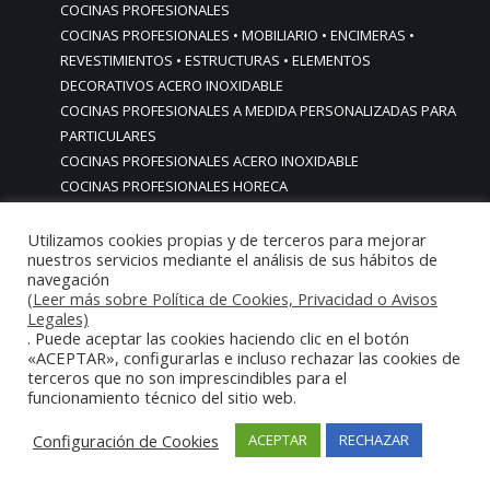
COCINAS PROFESIONALES
COCINAS PROFESIONALES • MOBILIARIO • ENCIMERAS •
REVESTIMIENTOS • ESTRUCTURAS • ELEMENTOS
DECORATIVOS ACERO INOXIDABLE
COCINAS PROFESIONALES A MEDIDA PERSONALIZADAS PARA
PARTICULARES
COCINAS PROFESIONALES ACERO INOXIDABLE
COCINAS PROFESIONALES HORECA
COCINAS PROFESIONALES HOSTELERÍA MADRID
Cocinas profesionales industriales monoblock a medida
Utilizamos cookies propias y de terceros para mejorar
nuestros servicios mediante el análisis de sus hábitos de
personalizadas
navegación
Cocinas profesionales industriales monoblock a medida
(Leer más sobre Política de Cookies, Privacidad o Avisos
personalizadasCocinas profesionales industriales
Legales)
. Puede aceptar las cookies haciendo clic en el botón
monoblock a medida personalizadas
«ACEPTAR», configurarlas e incluso rechazar las cookies de
cocinas profesionales industriales para casas chalets
terceros que no son imprescindibles para el
particulares urbanizaciones lujo madrid reformas cocinas
funcionamiento técnico del sitio web.
COCINAS PROFESIONALES INDUSTRIALES PARA HOGARES
ACABADOS ALTA GAMA LUJO
Configuración de Cookies
ACEPTAR
RECHAZAR
COCINAS PROFESIONALES INDUSTRIALES PARA USO EN
HOGARES CHALETS URBANIZACIONES LUJO MADRID