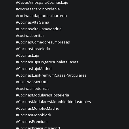
#CavasVinosparaCocinasLujo
#cocinasaceroinoxidable
#cocinasadaptadaschurreria
#CocinasAltaGama
#CocinasAltaGamaMadrid
#cocinasbonitas
#CocinasComedoresEmpresas
#CocinasHostelería
#CocinasLujo
#CocinasLujoHogaresChaletsCasas
#CocinasLujoMadrid
#CocinasLujoPremiumCasasParticulares
#COCINASMADRID
#cocinasmodernas
#CocinasModularesHostelería
#CocinasModularesMonoblockIndustriales
#CocinasMonblocMadrid
#CocinasMonoblock
#CocinasPremium
#CocinasPremiumMadrid