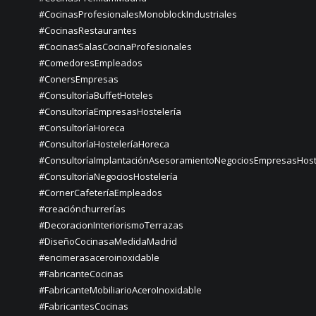
#CocinasProfesionalesMonoblockIndustriales
#CocinasRestaurantes
#CocinasSalasCocinaProfesionales
#ComedoresEmpleados
#ConersEmpresas
#ConsultoríaBuffetHoteles
#ConsultoríaEmpresasHostelería
#ConsultoríaHoreca
#ConsultoríaHosteleríaHoreca
#ConsultoríaImplantaciónAsesoramientoNegociosEmpresasHost
#ConsultoríaNegociosHostelería
#CornerCafeteríaEmpleados
#creaciónchurrerías
#DecoracionInteriorismoTerrazas
#DiseñoCocinasaMedidaMadrid
#encimerasaceroinoxidable
#FabricanteCocinas
#FabricanteMobiliarioAceroInoxidable
#FabricantesCocinas