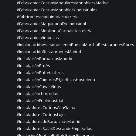
#FabricantesCocinasModularesMonoblockMadrid
#FabricantesCocinasMonoblockIndustriales
#fabricantesmaquinariachurrería
#FabricantesMaquinariaFríoIndustrial
#FabricantesMobiliarioCocinasHostelería
#FabricantesVinotecas
#ImplantaciónAsesoramientoPuestaMarchaRestaurantesBares
#ImplantaciónRestaurantesMadrid
#InstalaciónBarbacoasMadrid
#InstalaciónBufés
#InstalaciónBuffetsLibres
#InstalaciónCámarasFrigoríficasHosteleria
#InstalaciónCavasVinos
#instalaciónchurrerías
#InstalaciónFríoIndustrial
#InstaladoresCocinasAltaGama
#InstaladoresCocinasLujo
#InstaladoresdeBarbacoasMadrid
#InstaladoresSalasDescandoEmpleados
#InstlaciónMontajeBuffetsBufesEmpresas