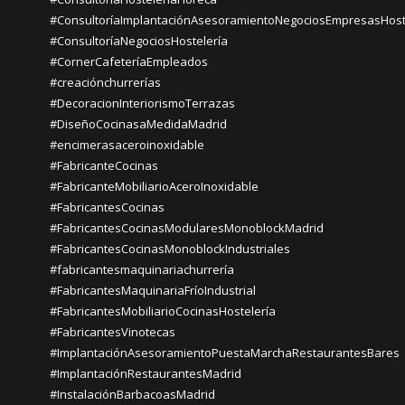
#ConsultoríaImplantaciónAsesoramientoNegociosEmpresasHost
#ConsultoríaNegociosHostelería
#CornerCafeteríaEmpleados
#creaciónchurrerías
#DecoracionInteriorismoTerrazas
#DiseñoCocinasaMedidaMadrid
#encimerasaceroinoxidable
#FabricanteCocinas
#FabricanteMobiliarioAceroInoxidable
#FabricantesCocinas
#FabricantesCocinasModularesMonoblockMadrid
#FabricantesCocinasMonoblockIndustriales
#fabricantesmaquinariachurrería
#FabricantesMaquinariaFríoIndustrial
#FabricantesMobiliarioCocinasHostelería
#FabricantesVinotecas
#ImplantaciónAsesoramientoPuestaMarchaRestaurantesBares
#ImplantaciónRestaurantesMadrid
#InstalaciónBarbacoasMadrid