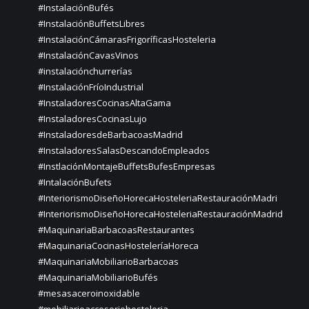
#InstalaciónBufés
#InstalaciónBuffetsLibres
#InstalaciónCámarasFrigoríficasHosteleria
#InstalaciónCavasVinos
#instalaciónchurrerías
#InstalaciónFríoIndustrial
#InstaladoresCocinasAltaGama
#InstaladoresCocinasLujo
#InstaladoresdeBarbacoasMadrid
#InstaladoresSalasDescandoEmpleados
#InstlaciónMontajeBuffetsBufesEmpresas
#IntalaciónBufets
#InteriorismoDiseñoHorecaHosteleriaRestauraciónMadri
#InteriorismoDiseñoHorecaHosteleriaRestauraciónMadrid
#MaquinariaBarbacoasRestaurantes
#MaquinariaCocinasHosteleríaHoreca
#MaquinariaMobiliarioBarbacoas
#MaquinariaMobiliarioBufés
#mesasaceroinoxidable