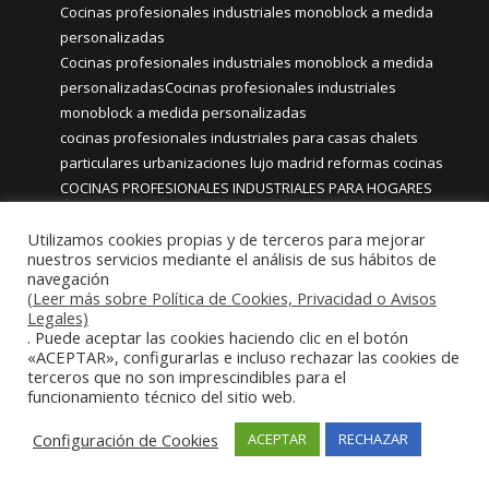
Cocinas profesionales industriales monoblock a medida
personalizadas
Cocinas profesionales industriales monoblock a medida
personalizadasCocinas profesionales industriales
monoblock a medida personalizadas
cocinas profesionales industriales para casas chalets
particulares urbanizaciones lujo madrid reformas cocinas
COCINAS PROFESIONALES INDUSTRIALES PARA HOGARES
ACABADOS ALTA GAMA LUJO
Utilizamos cookies propias y de terceros para mejorar
COCINAS PROFESIONALES INDUSTRIALES PARA USO EN
nuestros servicios mediante el análisis de sus hábitos de
HOGARES CHALETS URBANIZACIONES LUJO MADRID
navegación
COCINAS PROFESIONALES INDUSTRIALES PERSONALIZADAS
(Leer más sobre Política de Cookies, Privacidad o Avisos
PARA HOSTELERIA
Legales)
. Puede aceptar las cookies haciendo clic en el botón
COCINAS PROFESIONALES INTEGRALES MADRID
«ACEPTAR», configurarlas e incluso rechazar las cookies de
COCINAS PROFESIONALES MADRID
terceros que no son imprescindibles para el
Cocinas Profesionales Monoblock Industriales
funcionamiento técnico del sitio web.
Restaurantes a Medida
Configuración de Cookies
COCINAS PROFESIONALES PARA PARTICULARES PERSONAS
ACEPTAR
RECHAZAR
FÍSICAS