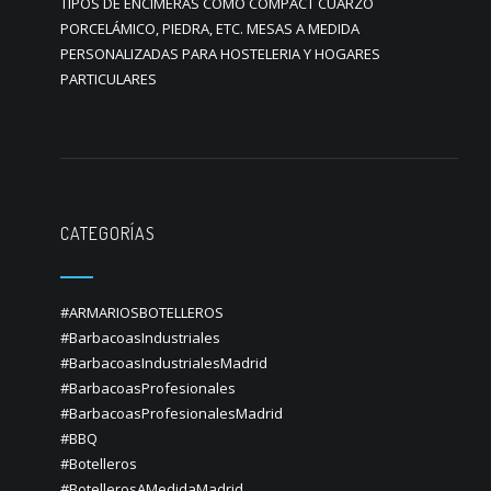
TIPOS DE ENCIMERAS COMO COMPACT CUARZO
PORCELÁMICO, PIEDRA, ETC. MESAS A MEDIDA
PERSONALIZADAS PARA HOSTELERIA Y HOGARES
PARTICULARES
CATEGORÍAS
#ARMARIOSBOTELLEROS
#BarbacoasIndustriales
#BarbacoasIndustrialesMadrid
#BarbacoasProfesionales
#BarbacoasProfesionalesMadrid
#BBQ
#Botelleros
#BotellerosAMedidaMadrid