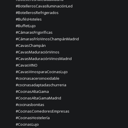
#BotellerosCavasIluminaciónLed
#BotellerosRefrigerados
#BufésHoteles
#BuffetLujo
#CámarasFrigoríficas
#CámarasFríoVinosChampánMadrid
#CavasChampán
#CavasMaduraciónVinos
#CavasMaduraciónVinosMadrid
#CavasVINO
#CavasVinosparaCocinasLujo
#cocinasaceroinoxidable
#cocinasadaptadaschurreria
#CocinasAltaGama
#CocinasAltaGamaMadrid
#cocinasbonitas
#CocinasComedoresEmpresas
#CocinasHostelería
#CocinasLujo