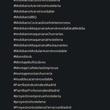
#mobiliarioaccesoriohosteleria
#MobiliarioAceroInoxHostelería
#MobiliarioAceroInoxidable
#MobiliarioBBQ
#MobiliarioCocinasDiseñoInteriorismo
#MobiliarioMaquinariaAceroInoxidableaMedida
#mobiliariomaquinariaChurrerías
#mobiliariomaquinariaHosteleria
#MobiliarioMaquinariaRestaurantes
#MobiliarioModularAceroInoxidable
#Monoblock
#MontajeBufésLibres
#MontajeCafeteríasEmpresas
#montajemontarchurrería
#mueblesaceroinoxidable
#ParrillasIndustrialesMadrid
#ParrillasProfesionalesMadrid
#proyectosempresashostelería
#proyectoshosteleria
#ProyectosHosteleriaTerrarzasMadrid