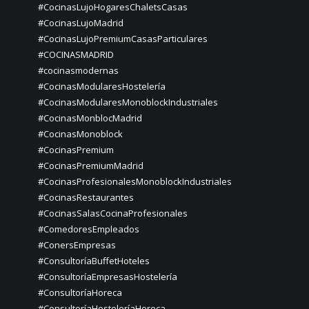
#CocinasLujoHogaresChaletsCasas
#CocinasLujoMadrid
#CocinasLujoPremiumCasasParticulares
#COCINASMADRID
#cocinasmodernas
#CocinasModularesHostelería
#CocinasModularesMonoblockIndustriales
#CocinasMonblocMadrid
#CocinasMonoblock
#CocinasPremium
#CocinasPremiumMadrid
#CocinasProfesionalesMonoblockIndustriales
#CocinasRestaurantes
#CocinasSalasCocinaProfesionales
#ComedoresEmpleados
#ConersEmpresas
#ConsultoríaBuffetHoteles
#ConsultoríaEmpresasHostelería
#ConsultoríaHoreca
#ConsultoríaHosteleríaHoreca