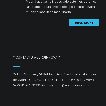
Madrid que se ha inaugurado este mes de junio.
Diseñamos, instalamos todo tipo de maquinaria
muebles mobiliario maquinaria...
READ MORE
* CONTACTO ACEROINNOVA *
C/ Pico Almanzor, 56. Pol. Industrial “Los Linares” Humanes
de Madrid. C.P. 28970. Tel. Oficinas: 911385618. Tel. Móvil:
629034106 / 630230067. Email: info@aceroinnova.com