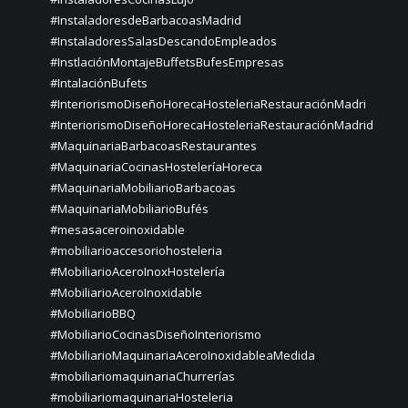
#InstaladoresdeBarbacoasMadrid
#InstaladoresSalasDescandoEmpleados
#InstlaciónMontajeBuffetsBufesEmpresas
#IntalaciónBufets
#InteriorismoDiseñoHorecaHosteleriaRestauraciónMadri
#InteriorismoDiseñoHorecaHosteleriaRestauraciónMadrid
#MaquinariaBarbacoasRestaurantes
#MaquinariaCocinasHosteleríaHoreca
#MaquinariaMobiliarioBarbacoas
#MaquinariaMobiliarioBufés
#mesasaceroinoxidable
#mobiliarioaccesoriohosteleria
#MobiliarioAceroInoxHostelería
#MobiliarioAceroInoxidable
#MobiliarioBBQ
#MobiliarioCocinasDiseñoInteriorismo
#MobiliarioMaquinariaAceroInoxidableaMedida
#mobiliariomaquinariaChurrerías
#mobiliariomaquinariaHosteleria