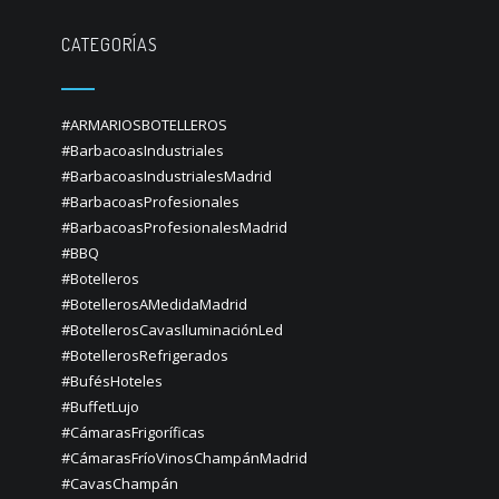
CATEGORÍAS
#ARMARIOSBOTELLEROS
#BarbacoasIndustriales
#BarbacoasIndustrialesMadrid
#BarbacoasProfesionales
#BarbacoasProfesionalesMadrid
#BBQ
#Botelleros
#BotellerosAMedidaMadrid
#BotellerosCavasIluminaciónLed
#BotellerosRefrigerados
#BufésHoteles
#BuffetLujo
#CámarasFrigoríficas
#CámarasFríoVinosChampánMadrid
#CavasChampán