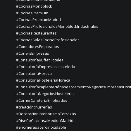
#CocinasMonoblock
#CocinasPremium
#CocinasPremiumMadrid
#CocinasProfesionalesMonoblockIndustriales
#CocinasRestaurantes
#CocinasSalasCocinaProfesionales
#ComedoresEmpleados
#ConersEmpresas
#ConsultoríaBuffetHoteles
#ConsultoríaEmpresasHostelería
#ConsultoríaHoreca
#ConsultoríaHosteleríaHoreca
#ConsultoríaImplantaciónAsesoramientoNegociosEmpresasHost
#ConsultoríaNegociosHostelería
#CornerCafeteríaEmpleados
#creaciónchurrerías
#DecoracionInteriorismoTerrazas
#DiseñoCocinasaMedidaMadrid
#encimerasaceroinoxidable