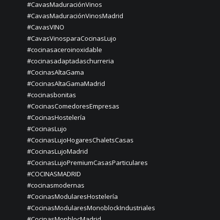
#CavasMaduraciónVinos
#CavasMaduraciónVinosMadrid
#CavasVINO
#CavasVinosparaCocinasLujo
#cocinasaceroinoxidable
#cocinasadaptadaschurreria
#CocinasAltaGama
#CocinasAltaGamaMadrid
#cocinasbonitas
#CocinasComedoresEmpresas
#CocinasHostelería
#CocinasLujo
#CocinasLujoHogaresChaletsCasas
#CocinasLujoMadrid
#CocinasLujoPremiumCasasParticulares
#COCINASMADRID
#cocinasmodernas
#CocinasModularesHostelería
#CocinasModularesMonoblockIndustriales
#CocinasMonblocMadrid