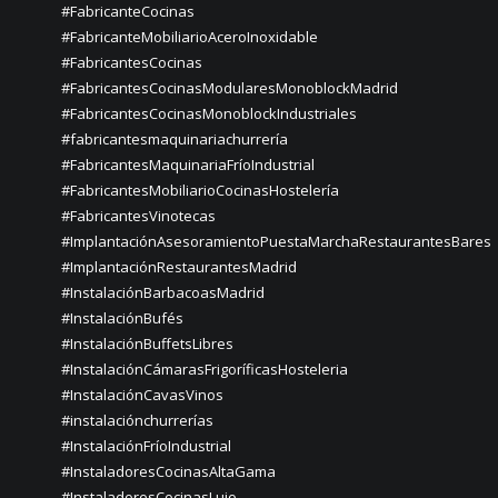
#FabricanteCocinas
#FabricanteMobiliarioAceroInoxidable
#FabricantesCocinas
#FabricantesCocinasModularesMonoblockMadrid
#FabricantesCocinasMonoblockIndustriales
#fabricantesmaquinariachurrería
#FabricantesMaquinariaFríoIndustrial
#FabricantesMobiliarioCocinasHostelería
#FabricantesVinotecas
#ImplantaciónAsesoramientoPuestaMarchaRestaurantesBares
#ImplantaciónRestaurantesMadrid
#InstalaciónBarbacoasMadrid
#InstalaciónBufés
#InstalaciónBuffetsLibres
#InstalaciónCámarasFrigoríficasHosteleria
#InstalaciónCavasVinos
#instalaciónchurrerías
#InstalaciónFríoIndustrial
#InstaladoresCocinasAltaGama
#InstaladoresCocinasLujo