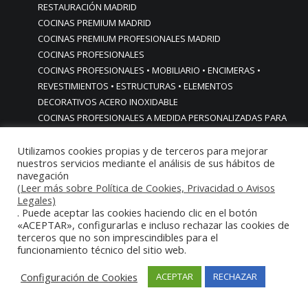
RESTAURACIÓN MADRID
COCINAS PREMIUM MADRID
COCINAS PREMIUM PROFESIONALES MADRID
COCINAS PROFESIONALES
COCINAS PROFESIONALES • MOBILIARIO • ENCIMERAS •
REVESTIMIENTOS • ESTRUCTURAS • ELEMENTOS
DECORATIVOS ACERO INOXIDABLE
COCINAS PROFESIONALES A MEDIDA PERSONALIZADAS PARA
PARTICULARES
COCINAS PROFESIONALES ACERO INOXIDABLE
Utilizamos cookies propias y de terceros para mejorar
nuestros servicios mediante el análisis de sus hábitos de
COCINAS PROFESIONALES HORECA
navegación
COCINAS PROFESIONALES HOSTELERÍA MADRID
(Leer más sobre Política de Cookies, Privacidad o Avisos
Cocinas profesionales industriales monoblock a medida
Legales)
. Puede aceptar las cookies haciendo clic en el botón
personalizadas
«ACEPTAR», configurarlas e incluso rechazar las cookies de
Cocinas profesionales industriales monoblock a medida
terceros que no son imprescindibles para el
personalizadasCocinas profesionales industriales
funcionamiento técnico del sitio web.
monoblock a medida personalizadas
cocinas profesionales industriales para casas chalets
Configuración de Cookies
ACEPTAR
RECHAZAR
particulares urbanizaciones lujo madrid reformas cocinas
COCINAS PROFESIONALES INDUSTRIALES PARA HOGARES