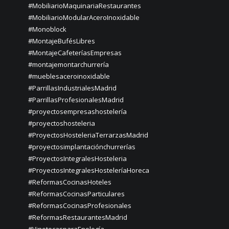
#MobiliarioMaquinariaRestaurantes
#MobiliarioModularAceroInoxidable
#Monoblock
#MontajeBufésLibres
#MontajeCafeteríasEmpresas
#montajemontarchurrería
#mueblesaceroinoxidable
#ParrillasIndustrialesMadrid
#ParrillasProfesionalesMadrid
#proyectosempresashostelería
#proyectoshosteleria
#ProyectosHosteleriaTerrarzasMadrid
#proyectosimplantaciónchurrerías
#ProyectosIntegralesHosteleria
#ProyectosIntegralesHosteleríaHoreca
#ReformasCocinasHoteles
#ReformasCocinasParticulares
#ReformasCocinasProfesionales
#ReformasRestaurantesMadrid